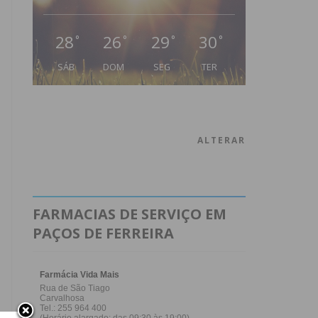
28
26
29
30
°
°
°
°
SÁB
DOM
SEG
TER
ALTERAR
FARMACIAS DE SERVIÇO EM
PAÇOS DE FERREIRA