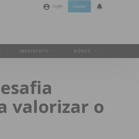
Login
Assinar
Nome de utilizador ou email
*
Senha
*
O
IMEDIATOTV
BÓNUS
Manter sessão
esafia
INICIAR SESSÃO
a valorizar o
Perdeu a sua senha?