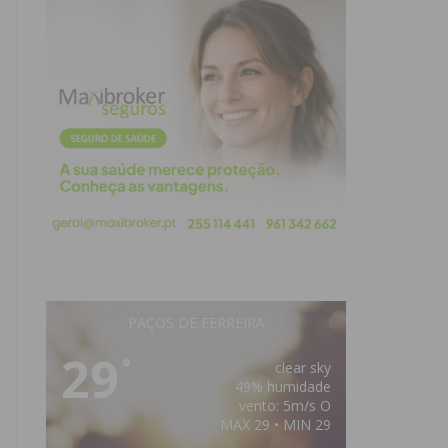
PAÇOS DE FERREIRA
29
°
clear sky
49% humidade
vento: 5m/s O
MAX 29 • MIN 29