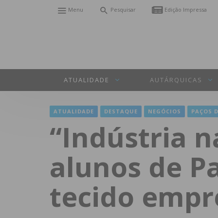
Menu
Pesquisar
Edição Impressa
ATUALIDADE
AUTÁRQUICAS
ATUALIDADE
DESTAQUE
NEGÓCIOS
PAÇOS D
“Indústria n
alunos de Pa
tecido empre