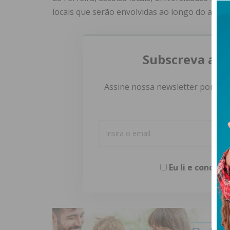
locais que serão envolvidas ao longo do ano.
Subscreva a n
Assine nossa newsletter por e-m
Eu li e concor