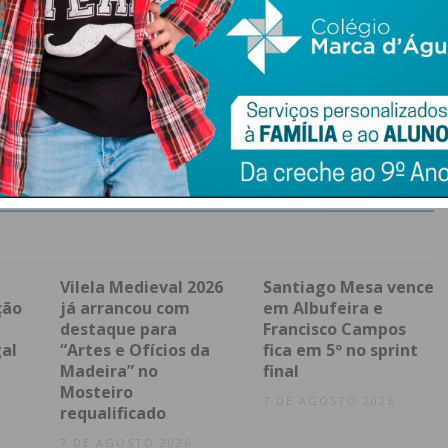
Vilela Medieval 2026
Santiago Mesa vence
ção
já arrancou com
em Albufeira e
destaque para
Francisco Campos
al
“Artes e Ofícios da
fica em 5º no sprint
Madeira” no
final
Mosteiro
7 DE AGOSTO 2026
requalificado
7 DE AGOSTO 2026