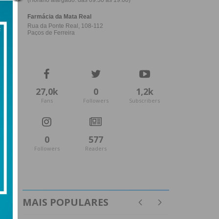
27,0k
0
1,2k
Fans
Followers
Subscribers
0
577
Followers
Readers
MAIS POPULARES