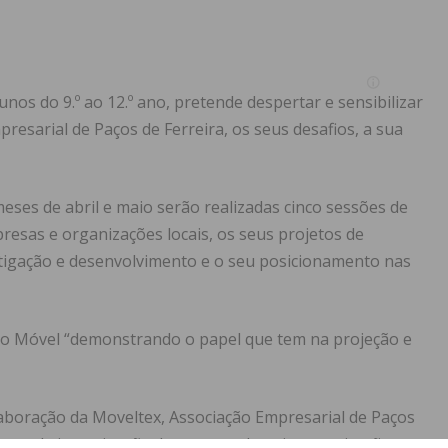
unos do 9.º ao 12.º ano, pretende despertar e sensibilizar
resarial de Paços de Ferreira, os seus desafios, a sua
eses de abril e maio serão realizadas cinco sessões de
resas e organizações locais, os seus projetos de
stigação e desenvolvimento e o seu posicionamento nas
 do Móvel “demonstrando o papel que tem na projeção e
aboração da Moveltex, Associação Empresarial de Paços
centros de investigação, bem como demais organizações