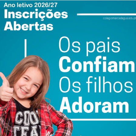
ewsletter do Imediato
ail e obtenha de forma regular a informação
atualizada.
do com os
termos e condições