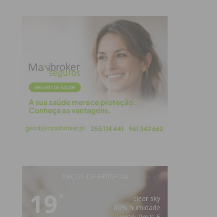
PAÇOS DE FERREIRA
19
°
clear sky
80% humidade
vento: 0m/s E