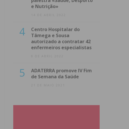
palestra «Saúde, Desporto
e Nutrição»
14 DE ABRIL 2022
4
Centro Hospitalar do
Tâmega e Sousa
autorizado a contratar 42
enfermeiros especialistas
8 DE ABRIL 2022
5
ADATERRA promove IV Fim
de Semana da Saúde
21 DE MAIO 2021