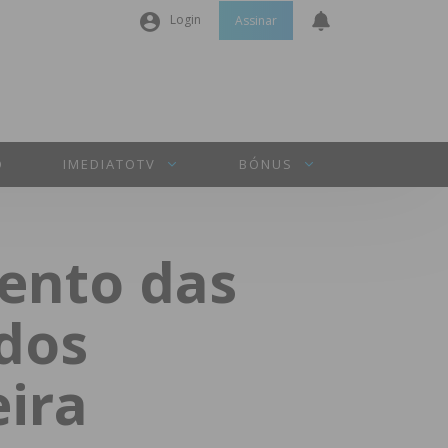
Login
Assinar
Nome de utilizador ou email
*
Senha
*
O
IMEDIATOTV
BÓNUS
Manter sessão
ento das
INICIAR SESSÃO
dos
Perdeu a sua senha?
ira