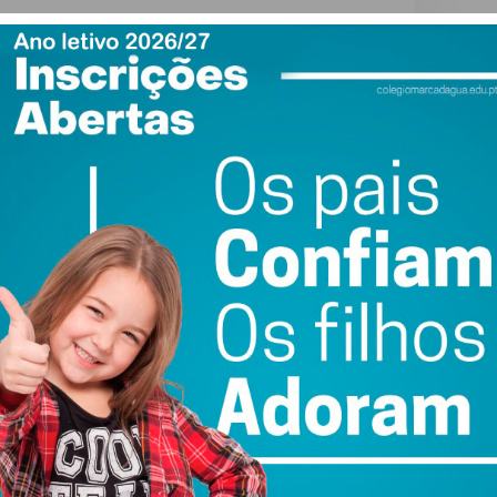
ail e obtenha de forma regular a informação
atualizada.
do com os
termos e condições