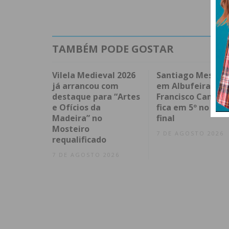
TAMBÉM PODE GOSTAR
Vilela Medieval 2026
Santiago Mesa v
já arrancou com
em Albufeira e
destaque para “Artes
Francisco Campo
e Ofícios da
fica em 5º no spri
Madeira” no
final
Mosteiro
7 DE AGOSTO 2026
requalificado
7 DE AGOSTO 2026