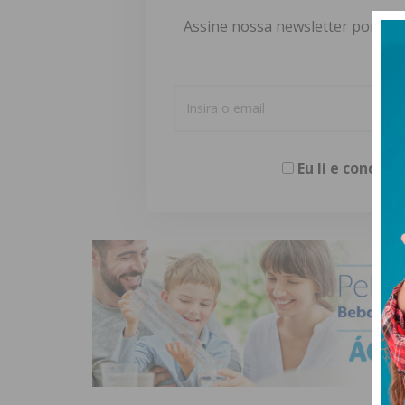
Assine nossa newsletter por e-m
Eu li e concor