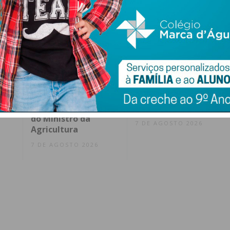
ence
AGRIVAL 2026
FC Penafiel SAD cria
arranca em Penafiel
equipa Sub-23 que
s
com recinto
vai ser liderada por
nt
renovado e presença
Pedro Barroso
do Ministro da
7 DE AGOSTO 2026
Agricultura
7 DE AGOSTO 2026