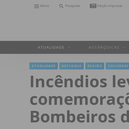
Menu
Pesquisar
Edição Impressa
ATUALIDADE
AUTÁRQUICAS
ATUALIDADE
DESTAQUE
REGIÃO
SOCIEDADE
Incêndios l
comemoraçõ
Bombeiros d