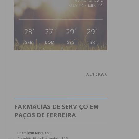
MAX 19 • MIN 19
28
27
29
29
°
°
°
°
SÁB
DOM
SEG
TER
ALTERAR
FARMACIAS DE SERVIÇO EM
PAÇOS DE FERREIRA