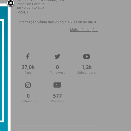
27,0k
0
1,2k
Fans
Followers
Subscribers
0
577
Followers
Readers