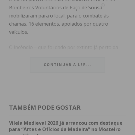
Bombeiros Voluntários de Paço de Sousa
mobilizaram para o local, para o combate às
chamas, 16 elementos, apoiados por quatro
veículos.
O incêndio – que foi dado por extinto já perto da
uma hora da madrugada de terça-feira – provocou
danos consideráveis no primeiro andar habitação,
CONTINUAR A LER...
que ficou sem condições de habitabilidade e deixou
desalojado um casal com cerca de 75 anos, que foi
acolhido em casa de familiares.
No rés-do-chão do edifício funciona um café, que
TAMBÉM PODE GOSTAR
foi também danificado pelas chamas.
Vilela Medieval 2026 já arrancou com destaque
A GNR de Paço de Sousa esteve no local a tomar
para “Artes e Ofícios da Madeira” no Mosteiro