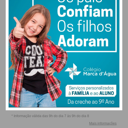
SÁB
DOM
SEG
TER
ALTERAR
FARMACIAS DE SERVIÇO EM PAÇOS DE
FERREIRA