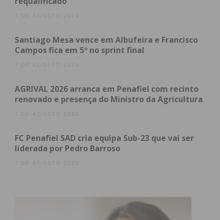
conta da ocorrência.
requalificado
7 DE AGOSTO 2026
Santiago Mesa vence em Albufeira e Francisco
Campos fica em 5º no sprint final
7 DE AGOSTO 2026
AGRIVAL 2026 arranca em Penafiel com recinto
renovado e presença do Ministro da Agricultura
7 DE AGOSTO 2026
FC Penafiel SAD cria equipa Sub-23 que vai ser
liderada por Pedro Barroso
7 DE AGOSTO 2026
Subscreva a newsletter do