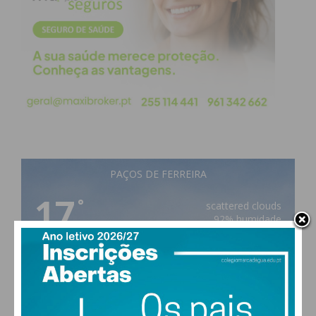
PAÇOS DE FERREIRA
17
°
scattered clouds
92% humidade
vento: 1m/s E
MAX 17 • MIN 17
28
27
28
29
°
°
°
°