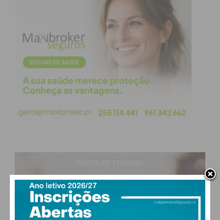
PAÇOS DE FERREIRA
21
°
clear sky
76% humidade
vento: 0m/s NE
MAX 21 • MIN 21