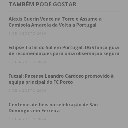
A rápida intervenção permitiu assim proteger os
TAMBÉM PODE GOSTAR
restantes espaços habitacionais, não havendo
feridos a registar, à exceção de um animal que
Alexis Guerin Vence na Torre e Assume a
sofreu ferimentos pelas chamas e que foi entregue
Camisola Amarela da Volta a Portugal
aos serviços municipais.
9 DE AGOSTO 2026
No local do incêndio, além dos Bombeiros, esteve
Eclipse Total do Sol em Portugal: DGS lança guia
de recomendações para uma observação segura
ainda um piquete da EDP, assim como a GNR de
Freamunde.
9 DE AGOSTO 2026
Futsal: Pacense Leandro Cardoso promovido à
equipa principal do FC Porto
Subscreva a newsletter do
9 DE AGOSTO 2026
Imediato
Centenas de fiéis na celebração de São
Domingos em Ferreira
Assine nossa newsletter por e-mail e
9 DE AGOSTO 2026
obtenha de forma regular a informação