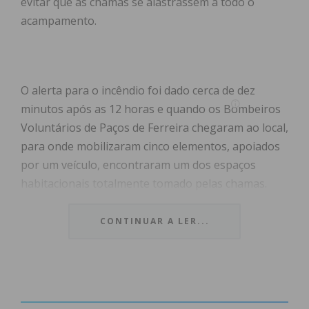
evitar que as chamas se alastrassem a todo o
acampamento.
O alerta para o incêndio foi dado cerca de dez
minutos após as 12 horas e quando os Bombeiros
Voluntários de Paços de Ferreira chegaram ao local,
para onde mobilizaram cinco elementos, apoiados
por um veículo, encontraram um dos espaços
habitacionais totalmente tomado pelas chamas.
“Fizemos um ataque defensivo para proteger os
restantes espaços habitacionais, onde moram cerca
CONTINUAR A LER...
de 50 pessoas daquela comunidade”, referiu
António Barbosa, comandante dos Bombeiros
Voluntários de Paços de Ferreira.