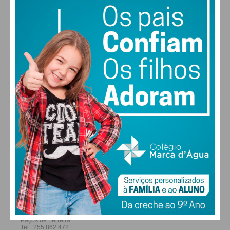
29
31
31
32
°
°
°
°
SEG
TER
QUA
QUI
ALTERAR
FARMACIAS DE SERVIÇO EM PAÇOS DE
FERREIRA