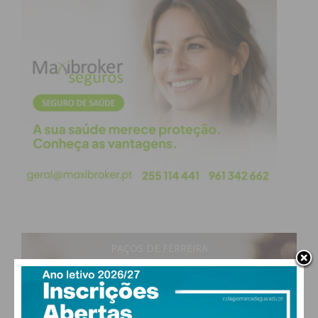
PAÇOS DE FERREIRA
29
°
clear sky
48% humidade
vento: 5m/s O