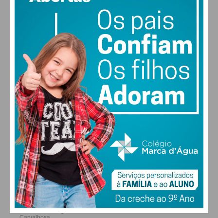
MAX 29 • MIN 29
28
26
29
30
°
°
°
°
SÁB
DOM
SEG
TER
ALTERAR
FARMACIAS DE SERVIÇO EM PAÇOS DE
FERREIRA