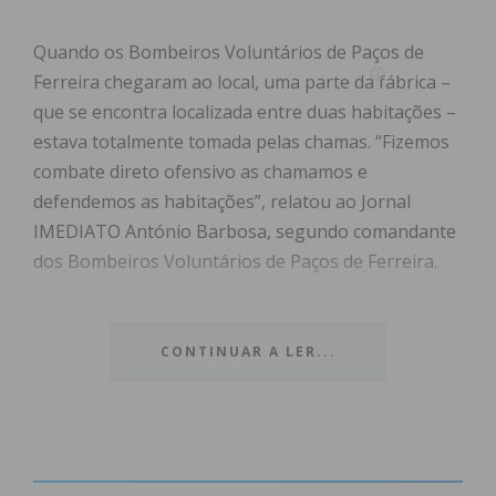
Quando os Bombeiros Voluntários de Paços de
Ferreira chegaram ao local, uma parte da fábrica –
que se encontra localizada entre duas habitações –
estava totalmente tomada pelas chamas. “Fizemos
combate direto ofensivo as chamamos e
defendemos as habitações”, relatou ao Jornal
IMEDIATO António Barbosa, segundo comandante
dos Bombeiros Voluntários de Paços de Ferreira.
A rápida intervenção dos bombeiros evitou que a
fábrica fosse totalmente consumida pelo fogo,
CONTINUAR A LER...
assim como se propagasse ás duas habitações com
as quais está paredes meias.
As chamas foram combatidas por 26 elementos da
corporação de Paços de Ferreira, apoiados por sete