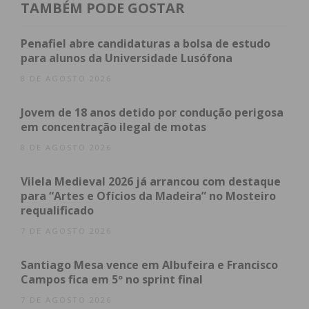
TAMBÉM PODE GOSTAR
veículos. No local esteve ainda a Cruz Vermelha de
Frazão, com um veículo e dois elementos.
Penafiel abre candidaturas a bolsa de estudo
para alunos da Universidade Lusófona
Do incêndio resultou um ferido ligeiro, por inalação
8 DE AGOSTO 2026
de fumo, que foi assistido no local, não
necessitando de receber tratamento hospitalar.
Jovem de 18 anos detido por condução perigosa
em concentração ilegal de motas
A GNR de Paços de Ferreira tomou conta da
8 DE AGOSTO 2026
ocorrência.
Vilela Medieval 2026 já arrancou com destaque
para “Artes e Ofícios da Madeira” no Mosteiro
requalificado
Subscreva a newsletter do
7 DE AGOSTO 2026
Imediato
Santiago Mesa vence em Albufeira e Francisco
Campos fica em 5º no sprint final
Assine nossa newsletter por e-mail e
7 DE AGOSTO 2026
obtenha de forma regular a informação