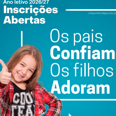
 utentes na área da infância,150 na área da deficiência e
rianças.
ewsletter do Imediato
ail e obtenha de forma regular a informação
atualizada.
do com os
termos e condições