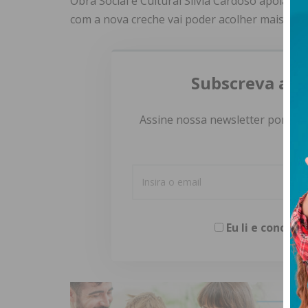
Obra Social e Cultural Silvia Cardoso apoia 159
com a nova creche vai poder acolher mais 42 c
Subscreva a n
Assine nossa newsletter por e-m
Eu li e concor