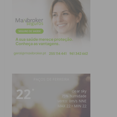
PAÇOS DE FERREIRA
22
°
clear sky
75% humidade
vento: 0m/s NNE
MAX 22 • MIN 22