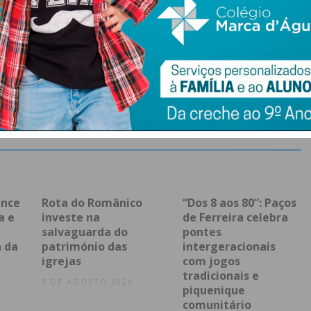
ence
Rota do Românico
“Dos 8 aos 80”: Paços
a e
investe na
de Ferreira celebra
salvaguarda do
pontes
 da
património das
intergeracionais
igrejas
com jogos
tradicionais e
5 DE AGOSTO 2026
piquenique
comunitário