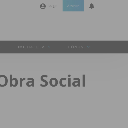
Login
Assinar
Nome de utilizador ou email
*
Senha
*
O
IMEDIATOTV
BÓNUS
Manter sessão
Obra Social
INICIAR SESSÃO
Perdeu a sua senha?