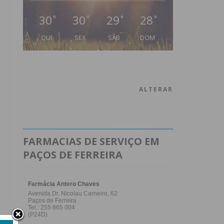
30
30
29
28
°
°
°
°
QUI
SEX
SÁB
DOM
ALTERAR
FARMACIAS DE SERVIÇO EM
PAÇOS DE FERREIRA