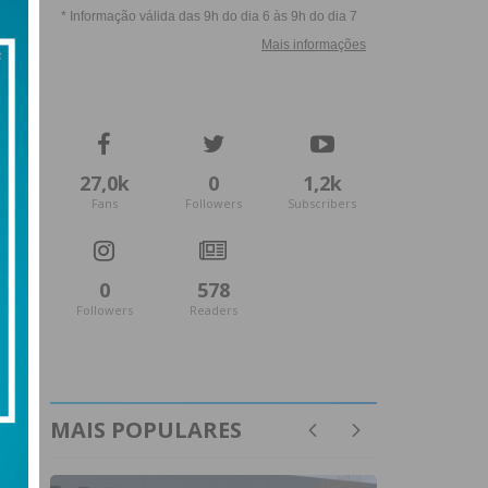
27,0k
0
1,2k
Fans
Followers
Subscribers
0
578
Followers
Readers
MAIS POPULARES