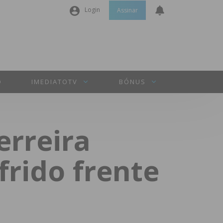
Login
Assinar
Nome de utilizador ou email
*
Senha
*
O
IMEDIATOTV
BÓNUS
Manter sessão
erreira
INICIAR SESSÃO
frido frente
Perdeu a sua senha?