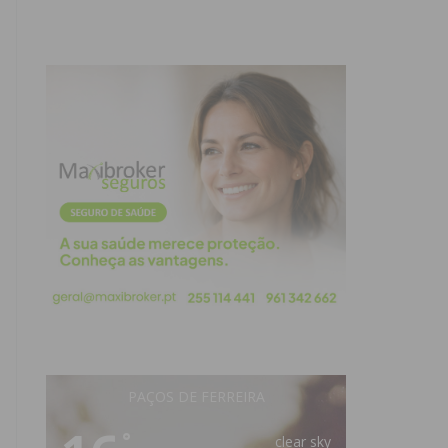
PAÇOS DE FERREIRA
°
clear sky