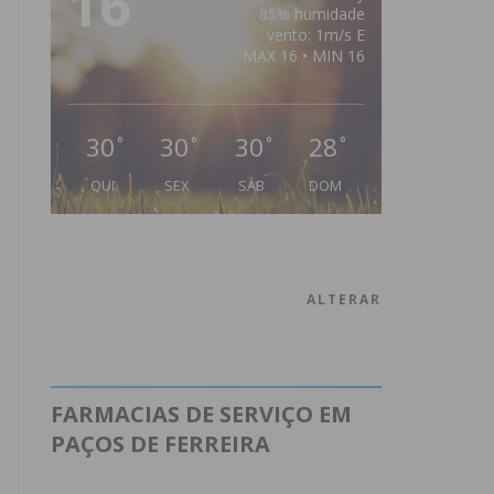
16
85% humidade
vento: 1m/s E
MAX 16 • MIN 16
30
30
30
28
°
°
°
°
QUI
SEX
SÁB
DOM
ALTERAR
FARMACIAS DE SERVIÇO EM
PAÇOS DE FERREIRA