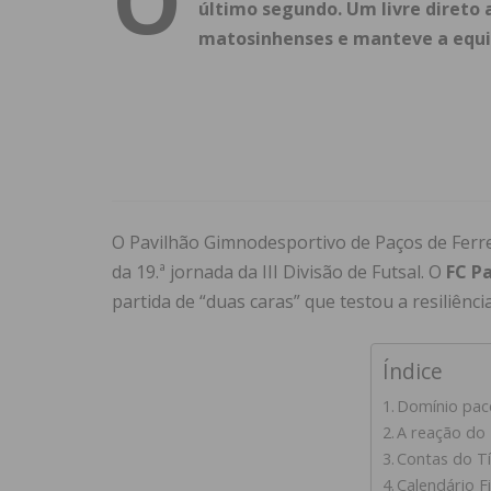
último segundo. Um livre direto 
matosinhenses e manteve a equip
O Pavilhão Gimnodesportivo de Paços de Ferrei
da 19.ª jornada da III Divisão de Futsal. O
FC Pa
partida de “duas caras” que testou a resiliênc
Índice
Domínio pac
A reação do 
Contas do Tí
Calendário F