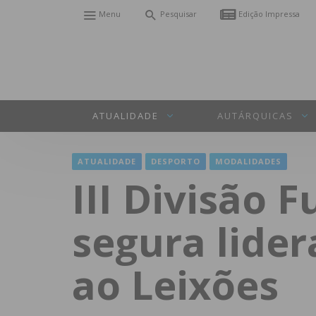
Menu
Pesquisar
Edição Impressa
ATUALIDADE
AUTÁRQUICAS
ATUALIDADE
DESPORTO
MODALIDADES
III Divisão F
segura lider
ao Leixões