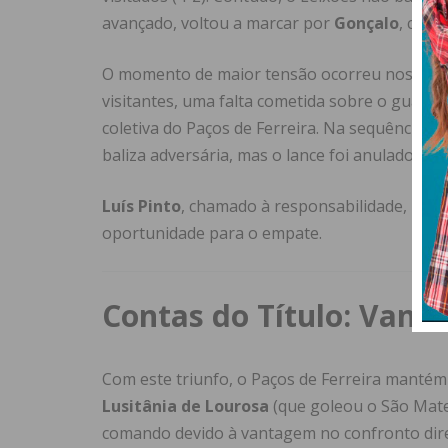
avançado, voltou a marcar por
Gonçalo
, colo
O momento de maior tensão ocorreu nos dois 
visitantes, uma falta cometida sobre o guard
coletiva do Paços de Ferreira. Na sequência i
baliza adversária, mas o lance foi anulado pa
Luís Pinto
, chamado à responsabilidade, rem
oportunidade para o empate.
Contas do Título: Vant
Com este triunfo, o Paços de Ferreira manté
Lusitânia de Lourosa
(que goleou o São Mateu
comando devido à vantagem no confronto dire