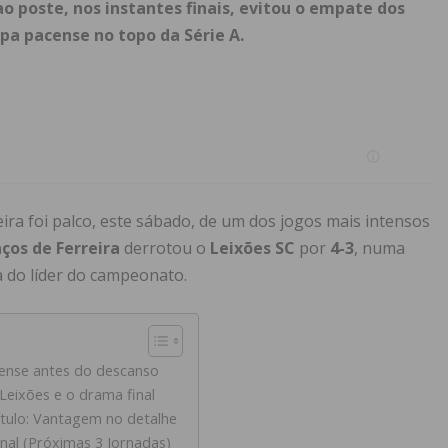
ao poste, nos instantes finais, evitou o empate dos
a pacense no topo da Série A.
ra foi palco, este sábado, de um dos jogos mais intensos
ços de Ferreira
derrotou o
Leixões SC
por
4-3
, numa
ia do líder do campeonato.
ense antes do descanso
Leixões e o drama final
tulo: Vantagem no detalhe
inal (Próximas 3 Jornadas)