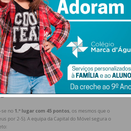
cando o placard em 4-3.
minutos finais. Numa fase de grande pressão dos
a-redes avançado do Leixões resultou na
sexta falta
mediata, os pacenses ainda chegaram a introduzir a bola na
ra a marcação do respetivo
livre direto
.
atou com estrondo ao poste, desperdiçando a soberana
agem no detalhe
m-se no
1.º lugar com 45 pontos
, os mesmos que o
s por 2-5). A equipa da Capital do Móvel segura o
to: