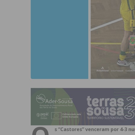
O
s “Castores” venceram por 4-3 n