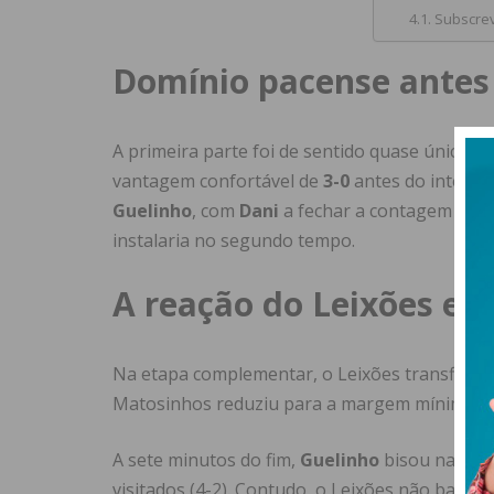
Subscrev
Domínio pacense antes
A primeira parte foi de sentido quase único. 
vantagem confortável de
3-0
antes do interva
Guelinho
, com
Dani
a fechar a contagem da pr
instalaria no segundo tempo.
A reação do Leixões e o
Na etapa complementar, o Leixões transfigur
Matosinhos reduziu para a margem mínima (3-2
A sete minutos do fim,
Guelinho
bisou na part
visitados (4-2). Contudo, o Leixões não baixo