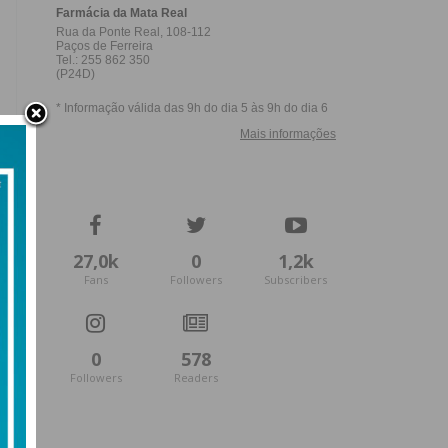
27,0k
0
1,2k
Fans
Followers
Subscribers
0
578
Followers
Readers