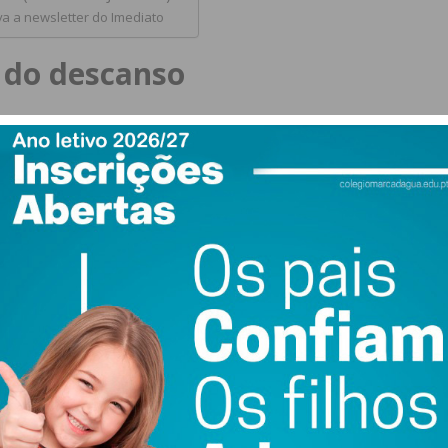
a a newsletter do Imediato
 do descanso
Com uma entrada assertiva, a equipa da casa construiu uma
lo.
Pedro Carneiro
abriu o marcador, seguido por
imeira etapa. Nada previa o cenário de equilíbrio que se
 drama final
ou-se. Com golos de
Bruno
e
Manuel Nunes
, a equipa de
) e relançou a discussão pelo resultado.
ida e pareceu dar o balão de oxigénio necessário aos
u os braços e, apostando no 5 para 4 com o guarda-redes