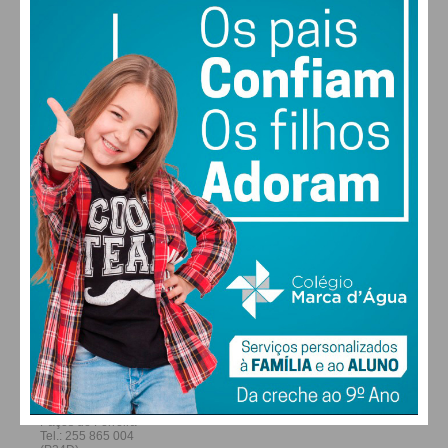
30
30
29
28
°
°
°
°
QUI
SEX
SÁB
DOM
ALTERAR
FARMACIAS DE SERVIÇO EM PAÇOS DE
FERREIRA