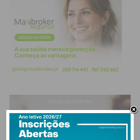
PAÇOS DE FERREIRA
28
°
clear sky
51% humidade
vento: 3m/s ONO
MAX 28 • MIN 28