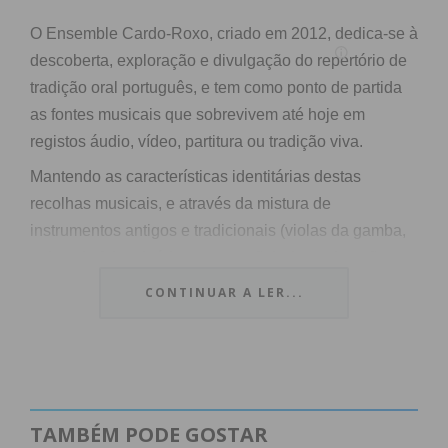
O Ensemble Cardo-Roxo, criado em 2012, dedica-se à
descoberta, exploração e divulgação do repertório de
tradição oral português, e tem como ponto de partida
as fontes musicais que sobrevivem até hoje em
registos áudio, vídeo, partitura ou tradição viva.
Mantendo as características identitárias destas
recolhas musicais, e através da mistura de
instrumentos antigos e tradicionais (violas da gamba,
gaitas de fole, alaúde e percussão), da exploração
vocal e da fusão estética, pretende criar uma
CONTINUAR A LER...
sonoridade original e de surpreendente harmonia.
O Ensemble Cardo-Roxo é formado por Carmina
Repas Gonçalves, na viola da gamba e voz, Antony
Fernandes, na gaita de foles e voz, e Tiago Manuel
Soares, na percussão.
TAMBÉM PODE GOSTAR