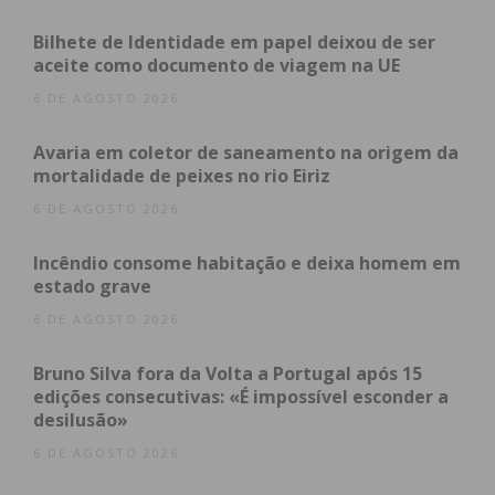
Bilhete de Identidade em papel deixou de ser
aceite como documento de viagem na UE
Subscreva a newsletter do
6 DE AGOSTO 2026
Imediato
Avaria em coletor de saneamento na origem da
Assine nossa newsletter por e-mail e
mortalidade de peixes no rio Eiriz
obtenha de forma regular a informação
6 DE AGOSTO 2026
atualizada.
Incêndio consome habitação e deixa homem em
estado grave
6 DE AGOSTO 2026
Bruno Silva fora da Volta a Portugal após 15
Eu li e concordo com os
termos e
edições consecutivas: «É impossível esconder a
condições
desilusão»
6 DE AGOSTO 2026