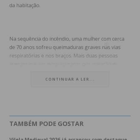
da habitação.
Na sequência do incêndio, uma mulher com cerca
de 70 anos sofreu queimaduras graves nas vias
respiratórias e nos braços. Mais duas pessoas
tiveram que ser hospitalizadas por inalação de
fumo.
CONTINUAR A LER...
As chamas foram combatidas pelos Bombeiros
Voluntários de Paredes, que mobilizaram para o
local nove veículos e trinta elementos. Cerca de
quarenta e cinco minutos depois do deu início
TAMBÉM PODE GOSTAR
estavam controladas.
Vilela Medieval 2026 já arrancou com destaque