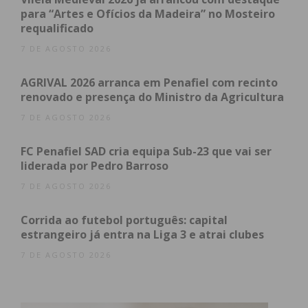
As vítimas foram assistidas pela equipa da viatura
para “Artes e Ofícios da Madeira” no Mosteiro
médica de emergência e reanimação do Vale do
requalificado
Sousa e transportadas para o Hospital Padre
7 DE AGOSTO 2026
Américo, em Penafiel.
AGRIVAL 2026 arranca em Penafiel com recinto
renovado e presença do Ministro da Agricultura
7 DE AGOSTO 2026
Subscreva a newsletter do
Imediato
FC Penafiel SAD cria equipa Sub-23 que vai ser
liderada por Pedro Barroso
Assine nossa newsletter por e-mail e
7 DE AGOSTO 2026
obtenha de forma regular a informação
atualizada.
Corrida ao futebol português: capital
estrangeiro já entra na Liga 3 e atrai clubes
7 DE AGOSTO 2026