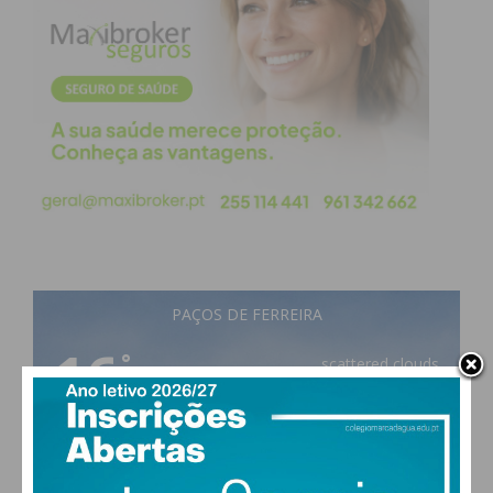
PAÇOS DE FERREIRA
16
°
scattered clouds
92% humidade
vento: 1m/s ESE
MAX 16 • MIN 16