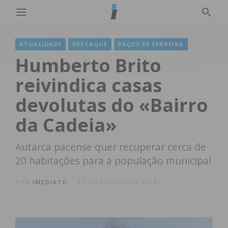
ATUALIDADE
DESTAQUE
PAÇOS DE FERREIRA
Humberto Brito
reivindica casas
devolutas do «Bairro
da Cadeia»
Autarca pacense quer recuperar cerca de
20 habitações para a população municipal
POR
IMEDIATO
27 DE FEVEREIRO 2023