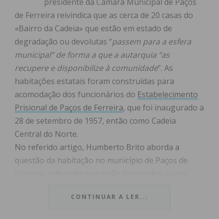
presidente da Câmara Municipal de Paços
de Ferreira reivindica que as cerca de 20 casas do
«Bairro da Cadeia» que estão em estado de
degradação ou devolutas “
passem para a esfera
municipal” de forma a que a autarquia “as
recupere e disponibilize à comunidade
”. As
habitações estatais foram construídas para
acomodação dos funcionários do
Estabelecimento
Prisional de Paços de Ferreira
, que foi inaugurado a
28 de setembro de 1957, então como Cadeia
Central do Norte.
No referido artigo, Humberto Brito aborda a
questão da habitação no município de Paços de
Ferreira, referindo que estão licenciados ou em
processo de licenciamento cerca de 700 novos
CONTINUAR A LER...
apartamentos, a que se junta “
a construção de 60
novos fogos, a custos controlados, em