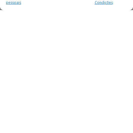
pessoais
Condições
MAIS PARA SI
FACEBOOK
TWITTER
YOUTUBE
INSTAGRAM
READERS
SERVIÇOS
SOBRE NÓS