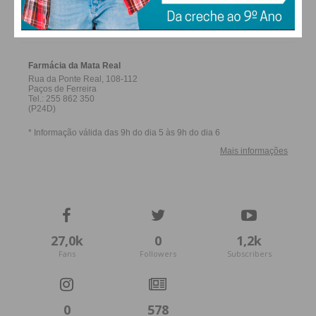
FARMACIAS DE SERVIÇO EM PAÇOS DE
FERREIRA
27,0k
0
1,2k
Fans
Followers
Subscribers
0
578