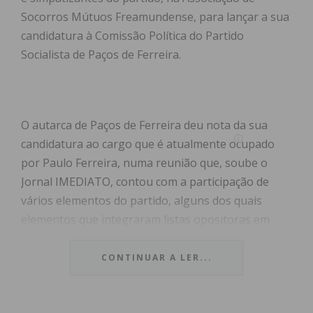
Socorros Mútuos Freamundense, para lançar a sua
candidatura à Comissão Política do Partido
Socialista de Paços de Ferreira.
O autarca de Paços de Ferreira deu nota da sua
candidatura ao cargo que é atualmente ocupado
por Paulo Ferreira, numa reunião que, soube o
Jornal IMEDIATO, contou com a participação de
vários elementos do partido, alguns dos quais
elementos que integraram listas opositoras em
eleições passadas.
CONTINUAR A LER...
As eleições vão decorrer no próximo dia 6 de julho
e a apresentação oficial da candidatura liderada por
Humberto Brito – que ao que tudo indica será a