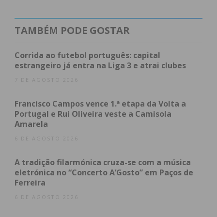
única a sufrágio – deverá acontecer no início do
próximo mês.
TAMBÉM PODE GOSTAR
Recorde-se que Paulo Ferreira foi eleito presidente
Corrida ao futebol português: capital
da Comissão Política de Paços de Ferreira do
estrangeiro já entra na Liga 3 e atrai clubes
Partido Socialista outubro de 2022, numa eleição
7 DE AGOSTO 2026
que disputou com António Fernandez.
Francisco Campos vence 1.ª etapa da Volta a
Portugal e Rui Oliveira veste a Camisola
Amarela
Subscreva a newsletter do
6 DE AGOSTO 2026
Imediato
A tradição filarmónica cruza-se com a música
eletrónica no “Concerto A’Gosto” em Paços de
Assine nossa newsletter por e-mail e
Ferreira
obtenha de forma regular a informação
6 DE AGOSTO 2026
atualizada.