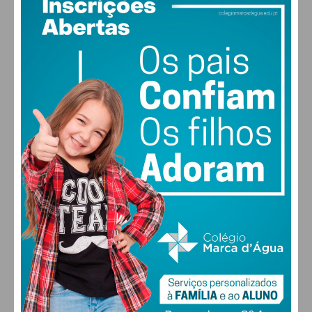
27
°
clear sky
48% humidade
vento: 2m/s O
MAX 27 • MIN 27
30
28
28
29
°
°
°
°
SEX
SÁB
DOM
SEG
ALTERAR
FARMACIAS DE SERVIÇO EM PAÇOS DE