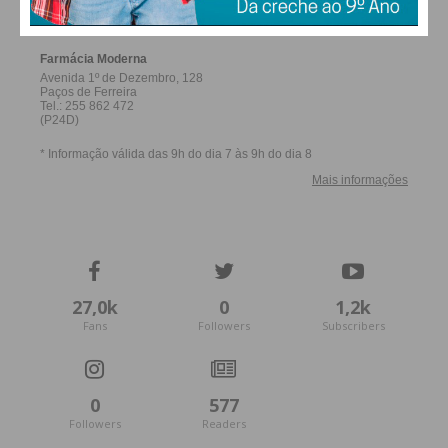
FERREIRA
27,0k
0
1,2k
Fans
Followers
Subscribers
0
577
Followers
Readers