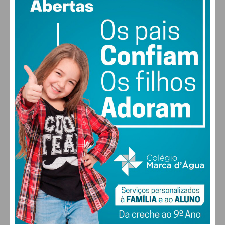
58% humidade
vento: 4m/s O
MAX 27 • MIN 27
27
26
29
30
°
°
°
°
SÁB
DOM
SEG
TER
ALTERAR
FARMACIAS DE SERVIÇO EM PAÇOS DE
FERREIRA