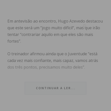
Em antevisão ao encontro, Hugo Azevedo destacou
que este será um “jogo muito difícil“, mas que irão
tentar “contrariar aquilo em que eles são mais
fortes”.
O treinador afirmou ainda que o Juventude “está
cada vez mais confiante, mais capaz, vamos atrás
dos três pontos, precisamos muito deles”.
Já José Cancela refere que a equipa pacense vai
“implementar o nosso jogo, sabemos aquilo em
CONTINUAR A LER...
que somos fortes e que podemos contrariar a
equipa deles”.