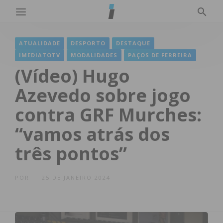
ATUALIDADE
DESPORTO
DESTAQUE
IMEDIATOTV
MODALIDADES
PAÇOS DE FERREIRA
(Vídeo) Hugo
Azevedo sobre jogo
contra GRF Murches:
“vamos atrás dos
três pontos”
POR
25 DE JANEIRO 2024