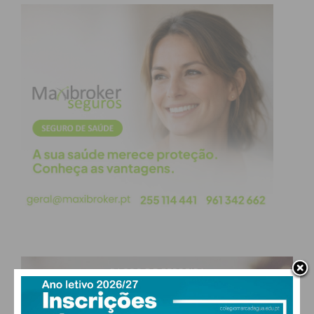
PAÇOS DE FERREIRA
27
°
clear sky