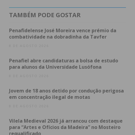
TAMBÉM PODE GOSTAR
Penafidelense José Moreira vence prémio da
combatividade na dobradinha da Tavfer
8 DE AGOSTO 2026
Penafiel abre candidaturas a bolsa de estudo
para alunos da Universidade Lusófona
8 DE AGOSTO 2026
Subscreva a newsletter do
Jovem de 18 anos detido por condução perigosa
Imediato
em concentração ilegal de motas
8 DE AGOSTO 2026
Assine nossa newsletter por e-mail e
Vilela Medieval 2026 já arrancou com destaque
obtenha de forma regular a informação
para “Artes e Ofícios da Madeira” no Mosteiro
atualizada.
requalificado