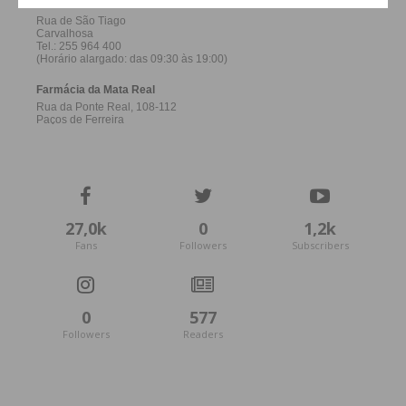
27,0k
0
1,2k
Fans
Followers
Subscribers
0
577
Followers
Readers