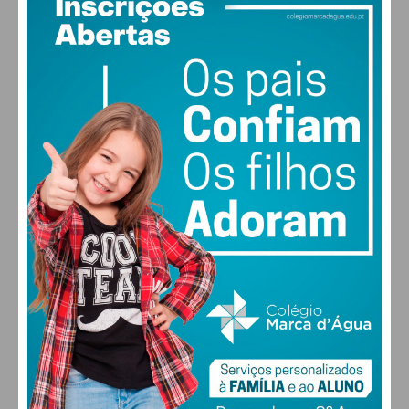
30
°
scattered clouds
47% humidade
vento: 5m/s O
MAX 30 • MIN 29
29
27
28
29
°
°
°
°
SEX
SÁB
DOM
SEG
ALTERAR
FARMACIAS DE SERVIÇO EM PAÇOS DE
FERREIRA