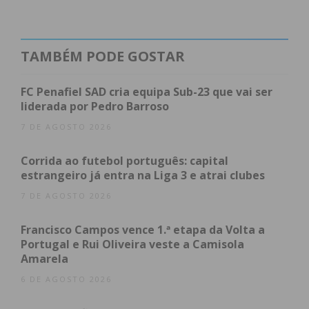
nacional de estrada ficou na 18ª posição e na
classificação geral da Volta a Portugal terminou na
70ª posição.
TAMBÉM PODE GOSTAR
FC Penafiel SAD cria equipa Sub-23 que vai ser
liderada por Pedro Barroso
Subscreva a newsletter do
7 DE AGOSTO 2026
Imediato
Corrida ao futebol português: capital
Assine nossa newsletter por e-mail e
estrangeiro já entra na Liga 3 e atrai clubes
obtenha de forma regular a informação
7 DE AGOSTO 2026
atualizada.
Francisco Campos vence 1.ª etapa da Volta a
Portugal e Rui Oliveira veste a Camisola
Amarela
6 DE AGOSTO 2026
Eu li e concordo com os
termos e