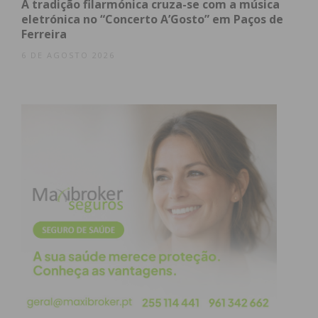
A tradição filarmónica cruza-se com a música
condições
eletrónica no “Concerto A’Gosto” em Paços de
Ferreira
6 DE AGOSTO 2026