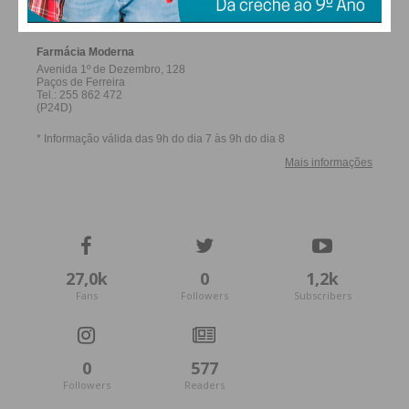
27,0k
0
1,2k
Fans
Followers
Subscribers
0
577
Followers
Readers