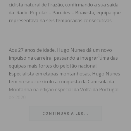
ciclista natural de Frazão, confirmando a sua saída
da Radio Popular – Paredes – Boavista, equipa que
representava há seis temporadas consecutivas.
Aos 27 anos de idade, Hugo Nunes dá um novo
impulso na carreira, passando a integrar uma das
equipas mais fortes do pelotão nacional.
Especialista em etapas montanhosas, Hugo Nunes
tem no seu currículo a conquista da Camisola da
Montanha na edição especial da Volta da Portugal
de 2020.
Na última temporada o melhor resultado individual
CONTINUAR A LER...
do ciclista pacense foi o 5º lugar na geral do Grande
Prémio Abimota, sendo que no campeonato