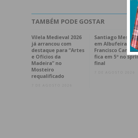
TAMBÉM PODE GOSTAR
Vilela Medieval 2026
Santiago Mesa v
já arrancou com
em Albufeira e
destaque para “Artes
Francisco Campo
e Ofícios da
fica em 5º no spri
Madeira” no
final
Mosteiro
7 DE AGOSTO 2026
requalificado
7 DE AGOSTO 2026