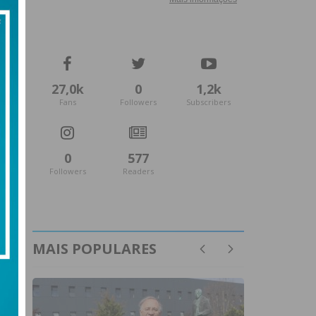
27,0k
0
1,2k
Fans
Followers
Subscribers
0
577
Followers
Readers
MAIS POPULARES