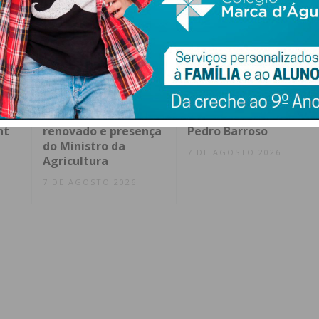
ence
AGRIVAL 2026
FC Penafiel SAD cria
arranca em Penafiel
equipa Sub-23 que
s
com recinto
vai ser liderada por
nt
renovado e presença
Pedro Barroso
do Ministro da
7 DE AGOSTO 2026
Agricultura
7 DE AGOSTO 2026