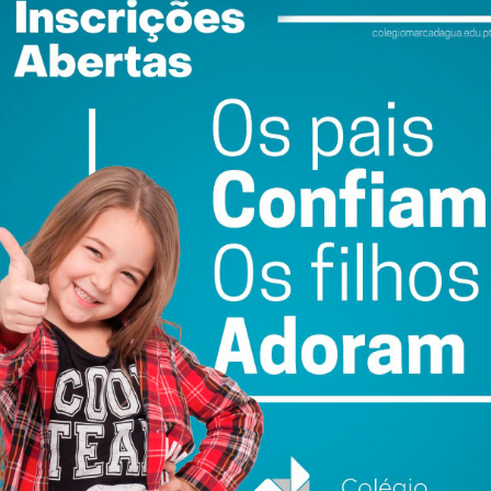
ail e obtenha de forma regular a informação
atualizada.
do com os
termos e condições