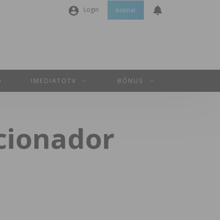
Login
Assinar
Nome de utilizador ou email
*
Senha
*
O
IMEDIATOTV
BÓNUS
Manter sessão
cionador
INICIAR SESSÃO
Perdeu a sua senha?