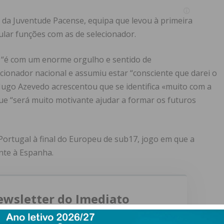
or da Juventude Pacense, equipa que levou à primeira
ular funções com as de selecionador.
 “é com um enorme orgulho e sentido de
cionador nacional e assumiu estar “consciente que darei o
 Hugo Azevedo acrescentou que se identifica «muito com a
que “será muito motivante ajudar a formar os futuros
Portugal à final do Europeu de sub17, jogo em que a
ente à Espanha.
ewsletter do Imediato