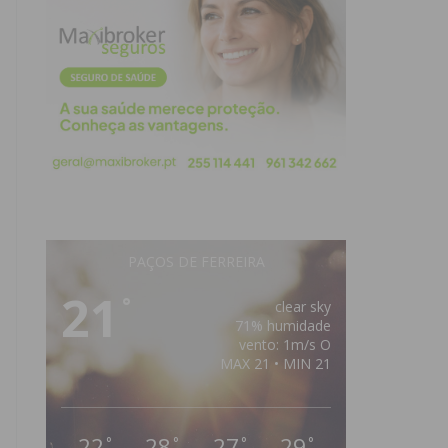
PAÇOS DE FERREIRA
21
°
clear sky
71% humidade
vento: 1m/s O
MAX 21 • MIN 21
22
28
27
29
°
°
°
°