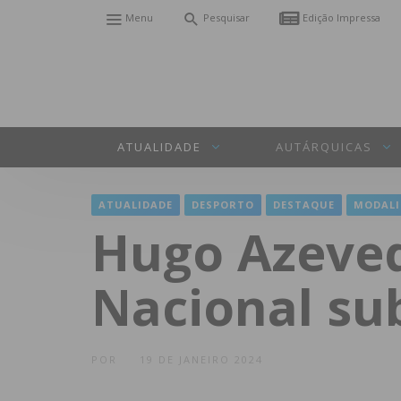
Menu
Pesquisar
Edição Impressa
ATUALIDADE
AUTÁRQUICAS
ATUALIDADE
DESPORTO
DESTAQUE
MODALI
Hugo Azeved
Nacional su
POR
19 DE JANEIRO 2024