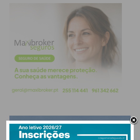
obtenha de forma regular a informação
atualizada.
Eu li e concordo com os
termos e
condições
PAÇOS DE FERREIRA
°
broken clouds