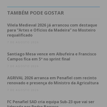
Em esclarecimentos aos Jornal IMEDIATO, Rogério
Ruas, infeciologista no Hospital Padre Américo,
TAMBÉM PODE GOSTAR
explicou que se trata de uma bactéria “que existe
em todos os hospitais do país e não apenas neste”
Vilela Medieval 2026 já arrancou com destaque
e garantiu que a situação “não é alarmante”,
para “Artes e Ofícios da Madeira” no Mosteiro
requalificado
estando todos os doentes a ser monitorizados e a
serem seguidos os procedimentos necessários.
7 DE AGOSTO 2026
Santiago Mesa vence em Albufeira e Francisco
O profissional reconheceu que “houve um aumento
Campos fica em 5º no sprint final
de casos desde o início do ano”, havendo
7 DE AGOSTO 2026
atualmente 80 doentes colonizados pela bactéria,
que foram colocados em enfermaria de isolamento
AGRIVAL 2026 arranca em Penafiel com recinto
de contacto. “Mas apenas uma pequena porção
renovado e presença do Ministro da Agricultura
destes doentes, cerca de 5% tem infeção”,
7 DE AGOSTO 2026
assegurou.
FC Penafiel SAD cria equipa Sub-23 que vai ser
Segundo o clínico, estão a ser usados antibióticos
liderada por Pedro Barroso