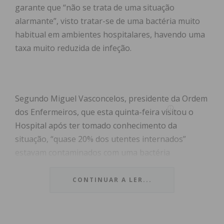
garante que “não se trata de uma situação
alarmante”, visto tratar-se de uma bactéria muito
habitual em ambientes hospitalares, havendo uma
taxa muito reduzida de infeção.
Segundo Miguel Vasconcelos, presidente da Ordem
dos Enfermeiros, que esta quinta-feira visitou o
Hospital após ter tomado conhecimento da
situação, “quase 20% dos utentes internados”
estavam contaminados com uma bactéria
multirresistente, uma situação que, defende pode
“impactar drasticamente com a qualidade dos
CONTINUAR A LER...
cuidados prestados e pôr em risco a vida das
pessoas”.