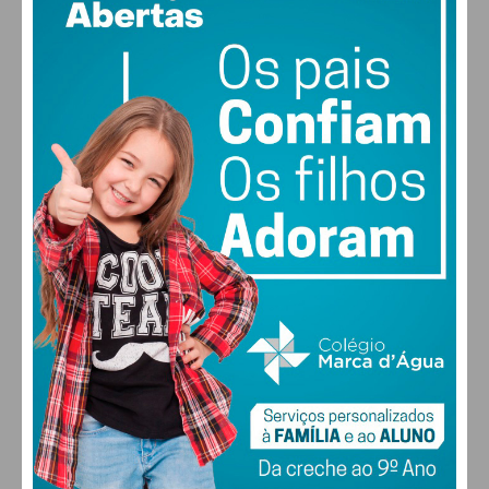
17
87% humidade
vento: 1m/s E
MAX 17 • MIN 17
28
27
28
29
°
°
°
°
SÁB
DOM
SEG
TER
ALTERAR
FARMACIAS DE SERVIÇO EM PAÇOS DE
FERREIRA