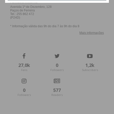
27,0k
0
1,2k
Fans
Followers
Subscribers
0
577
Followers
Readers