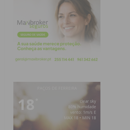
PAÇOS DE FERREIRA
18
°
clear sky
80% humidade
vento: 1m/s E
MAX 18 • MIN 18