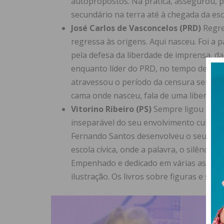
autopropostos. Na prática, assegurou, p
secundário na terra até à chegada da esc
José Carlos de Vasconcelos (PRD)
Regre
regressa às origens. Aqui nasceu. Foi a 
pela defesa da liberdade de imprensa, da
enquanto líder do PRD, no tempo de Rama
atravessou o período da censura sem abd
cama onde nasceu, fala de uma liberdade 
Vitorino Ribeiro (PS)
Sempre ligou políti
inseparável do seu envolvimento cultura
Fernando Santos desenvolveu o seu trab
escola cívica, onde a palavra, o silêncio
Empenhado e dedicado em várias associa
ilustração. Os livros sobre figuras e so