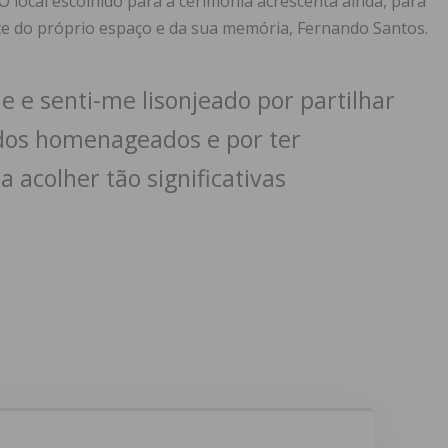
O local escolhido para a cerimónia acrescenta ainda, para
ce do próprio espaço e da sua memória, Fernando Santos.
e e senti-me lisonjeado por partilhar
dos homenageados e por ter
 acolher tão significativas