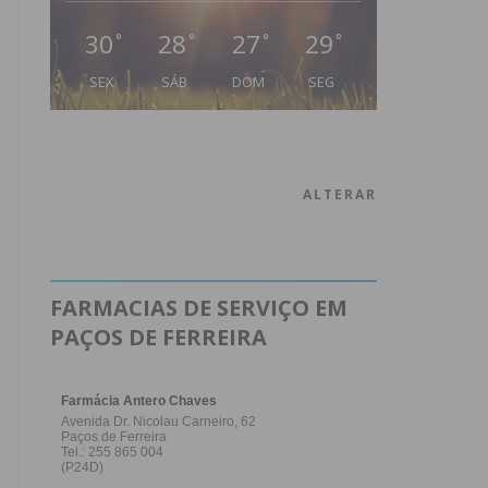
30
28
27
29
°
°
°
°
SEX
SÁB
DOM
SEG
ALTERAR
FARMACIAS DE SERVIÇO EM
PAÇOS DE FERREIRA