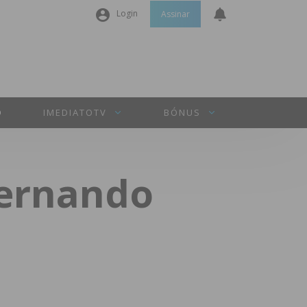
Login
Assinar
Nome de utilizador ou email
*
Senha
*
O
IMEDIATOTV
BÓNUS
Manter sessão
Fernando
INICIAR SESSÃO
Perdeu a sua senha?