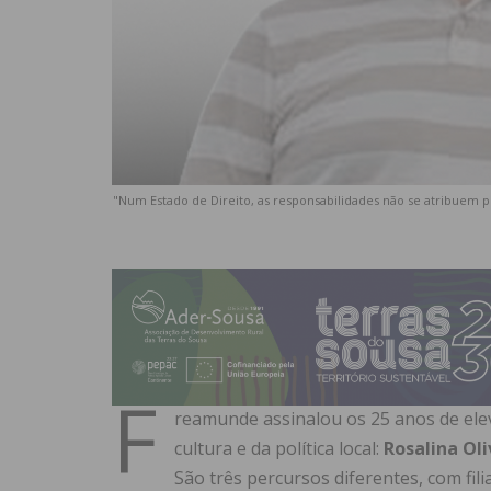
"Num Estado de Direito, as responsabilidades não se atribuem p
F
reamunde assinalou os 25 anos de ele
cultura e da política local:
Rosalina Oli
São três percursos diferentes, com fili