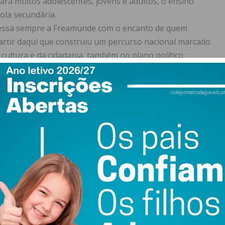
ara muitos adolescentes, jovens e adultos, o ensino
ola secundária.
ssa sempre a Freamunde com o encanto de quem
partir daqui que construiu um percurso nacional marcado
 cultura e da cidadania, também no plano político,
lho Eanes. Jornalista, poeta, advogado e deputado,
icar da palavra. Quando fala da alegria de dormir na
concreta, vivida e situada.
ca e cultura de forma natural. O seu percurso político é
l, vivido durante muitos anos no GTF, no palco onde
alho teatral. Esse contacto com o teatro foi também uma
 e a presença em palco tinham peso e responsabilidade.
ções, reinventou-se posteriormente no desenho e na
bre Freamunde guardam o seu traço inconfundível.