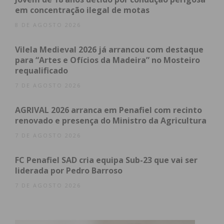
em concentração ilegal de motas
8 DE AGOSTO 2026
Vilela Medieval 2026 já arrancou com destaque
para “Artes e Ofícios da Madeira” no Mosteiro
Subscreva a newsletter do
requalificado
Imediato
7 DE AGOSTO 2026
AGRIVAL 2026 arranca em Penafiel com recinto
Assine nossa newsletter por e-mail e
renovado e presença do Ministro da Agricultura
obtenha de forma regular a informação
7 DE AGOSTO 2026
atualizada.
FC Penafiel SAD cria equipa Sub-23 que vai ser
liderada por Pedro Barroso
7 DE AGOSTO 2026
Eu li e concordo com os
termos e
condições