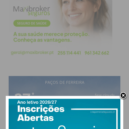
PAÇOS DE FERREIRA
27
°
few clouds
57% humidade
vento: 2m/s OSO
MAX 27 • MIN 27