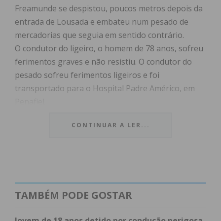
Freamunde se despistou, poucos metros depois da
entrada de Lousada e embateu num pesado de
mercadorias que seguia em sentido contrário.
O condutor do ligeiro, o homem de 78 anos, sofreu
ferimentos graves e não resistiu. O condutor do
pesado sofreu ferimentos ligeiros e foi
transportado para o Hospital Padre Américo, em
Penafiel.
As vítimas foram socorridas no local pelos
CONTINUAR A LER...
Bombeiros Voluntários de Lousada e pela VMER do
Vale do Sousa.
No local esteve ainda a GNR de Lousada, a Brigada
de Trânsito e uma equipa do Núcleo de
Investigação de Crimes de Acidentes de Viação
TAMBÉM PODE GOSTAR
(NICAV) da GNR.
Jovem de 18 anos detido por condução perigosa