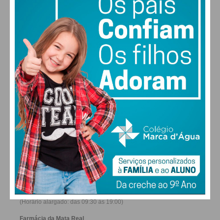
28
27
28
30
°
°
°
°
SÁB
DOM
SEG
TER
ALTERAR
FARMACIAS DE SERVIÇO EM PAÇOS DE
FERREIRA