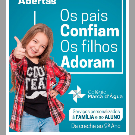
vento: 2m/s O
MAX 22 • MIN 22
22
26
28
30
°
°
°
°
SÁB
DOM
SEG
TER
ALTERAR
FARMACIAS DE SERVIÇO EM PAÇOS DE
FERREIRA