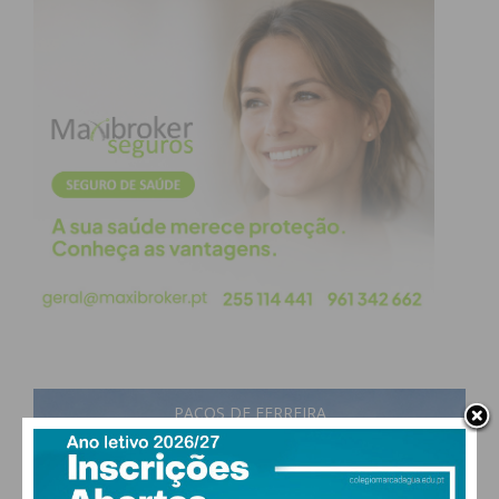
obtenha de forma regular a informação
atualizada.
Eu li e concordo com os
termos e
condições
PAÇOS DE FERREIRA
22
°
scattered clouds
80% humidade