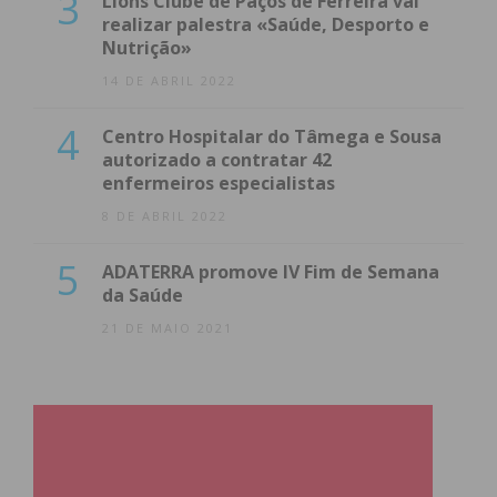
3
Lions Clube de Paços de Ferreira vai
realizar palestra «Saúde, Desporto e
Nutrição»
14 DE ABRIL 2022
4
Centro Hospitalar do Tâmega e Sousa
autorizado a contratar 42
enfermeiros especialistas
8 DE ABRIL 2022
5
ADATERRA promove IV Fim de Semana
da Saúde
21 DE MAIO 2021