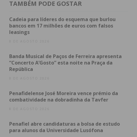
TAMBÉM PODE GOSTAR
No local, a vítima foi assistida pelos
Bombeiros
Cadeia para líderes do esquema que burlou
Voluntários de Paço de Sousa
e pela equipa da
bancos em 17 milhões de euros com falsos
Viatura Médica de Emergência e Reanimação
leasings
(VMER)
do Vale do Sousa. Apesar das manobras de
8 DE AGOSTO 2026
reanimação e do transporte urgente para o
Banda Musical de Paços de Ferreira apresenta
Hospital Padre Américo, em Penafiel, o óbito
“Concerto A’Gosto” esta noite na Praça da
acabou por ser declarado na unidade hospitalar
República
devido à gravidade dos ferimentos.
8 DE AGOSTO 2026
Ferido ligeiro e condutor em fuga
Penafidelense José Moreira vence prémio da
combatividade na dobradinha da Tavfer
O atropelamento causou ainda ferimentos ligeiros
8 DE AGOSTO 2026
num segundo homem. Num primeiro momento,
esta vítima terá abandonado o local pelo próprio
Penafiel abre candidaturas a bolsa de estudo
pé, mas acabou por solicitar assistência médica
para alunos da Universidade Lusófona