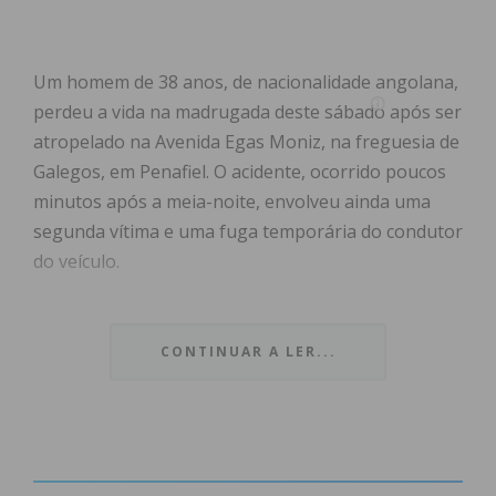
Um homem de 38 anos, de nacionalidade angolana,
perdeu a vida na madrugada deste sábado após ser
atropelado na Avenida Egas Moniz, na freguesia de
Galegos, em Penafiel. O acidente, ocorrido poucos
minutos após a meia-noite, envolveu ainda uma
segunda vítima e uma fuga temporária do condutor
do veículo.
O acidente e o socorro
CONTINUAR A LER...
Segundo o que foi possível apurar, a vítima mortal
seguia num grupo de cinco pessoas que se dirigia
para as respetivas habitações. No momento do
impacto, o homem foi projetado, vindo a cair
precisamente à entrada da sua residência.