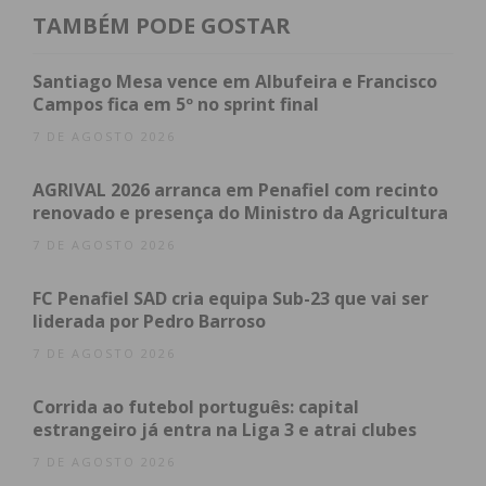
quintal da sua habitação. Em circunstâncias ainda
TAMBÉM PODE GOSTAR
desconhecidas, desequilibrou-se e caiu da escada.
Como a estrutura
Santiago Mesa vence em Albufeira e Francisco
Campos fica em 5º no sprint final
metálica estava encostada a um muro, com a queda,
7 DE AGOSTO 2026
o setuagenário avançou o muro e caiu na rua, de
AGRIVAL 2026 arranca em Penafiel com recinto
uma altura de mais de três metros.
renovado e presença do Ministro da Agricultura
“À nossa chegada a vítima estava em paragem
7 DE AGOSTO 2026
cardiorrespiratória e com ferimentos graves na
FC Penafiel SAD cria equipa Sub-23 que vai ser
cabeça. Foram iniciadas manobras de reanimação
liderada por Pedro Barroso
com apoio da equipa da viatura médica de
7 DE AGOSTO 2026
emergência e reanimação do Vale do Sousa, mas o
óbito foi declarado no local”, relatou ao Jornal
Corrida ao futebol português: capital
IMEDIATO José Silva, comandante dos Bombeiros
estrangeiro já entra na Liga 3 e atrai clubes
Voluntários de Penafiel.
7 DE AGOSTO 2026