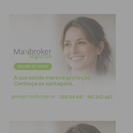
Ainda foi assistido pelos Bombeiros Voluntários de
Penafiel e pela equipa da viatura médica de
emergência e reanimação do Vale do Sousa, mas a
óbito foi declarado no local. O corpo foi
transportado para o Instituto de Medicina Legal do
Hospital Padre Américo, em Penafiel.
Subscreva a newsletter do
Imediato
Assine nossa newsletter por e-mail e
obtenha de forma regular a informação
atualizada.