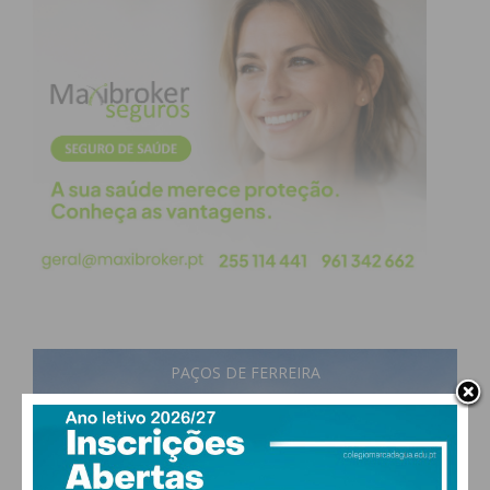
Eu li e concordo com os
termos e
condições
PAÇOS DE FERREIRA
29
°
scattered clouds
43% humidade
vento: 4m/s O
MAX 29 • MIN 28