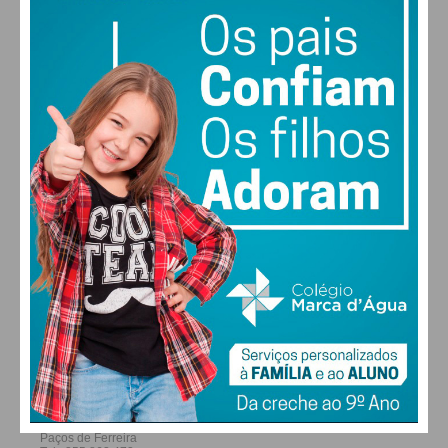
29
27
28
29
°
°
°
°
SEX
SÁB
DOM
SEG
ALTERAR
FARMACIAS DE SERVIÇO EM PAÇOS DE
FERREIRA