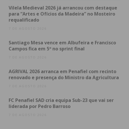
factos foram comunicados ao Tribunal Judicial de
Vilela Medieval 2026 já arrancou com destaque
Lousada.
para “Artes e Ofícios da Madeira” no Mosteiro
requalificado
7 DE AGOSTO 2026
Subscreva a newsletter do
Santiago Mesa vence em Albufeira e Francisco
Imediato
Campos fica em 5º no sprint final
7 DE AGOSTO 2026
Assine nossa newsletter por e-mail e
obtenha de forma regular a informação
AGRIVAL 2026 arranca em Penafiel com recinto
renovado e presença do Ministro da Agricultura
atualizada.
7 DE AGOSTO 2026
FC Penafiel SAD cria equipa Sub-23 que vai ser
liderada por Pedro Barroso
7 DE AGOSTO 2026
Eu li e concordo com os
termos e
condições