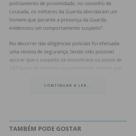
policiamento de proximidade, no concelho de
Lousada, os militares da Guarda abordaram um
homem que perante a presença da Guarda
evidenciou um comportamento suspeito”.
No decorrer das diligências policiais foi efetuada
uma revista de segurança, tendo sido possível
apurar que o suspeito se encontrava na posse de
147 doses de produto estupefaciente, motivo que
levou à sua detenção em flagrante.
CONTINUAR A LER...
“Da ação resultou a apreensão do seguinte
material: 78 doses de cocaína; 57 doses de MDMA;
12 doses de haxixe; 235 euros em numerário”.
O detido, com antecedentes criminais por ilícitos da
TAMBÉM PODE GOSTAR
mesma natureza, foi constituído arguido e os