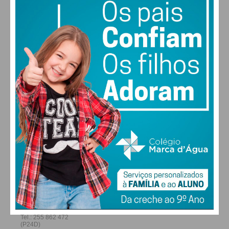
28
27
28
29
°
°
°
°
SÁB
DOM
SEG
TER
ALTERAR
FARMACIAS DE SERVIÇO EM PAÇOS DE
FERREIRA