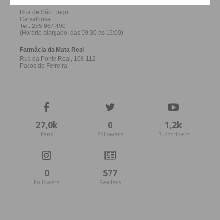
27,0k
0
1,2k
Fans
Followers
Subscribers
0
577
Followers
Readers