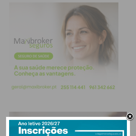
PAÇOS DE FERREIRA
27
°
clear sky