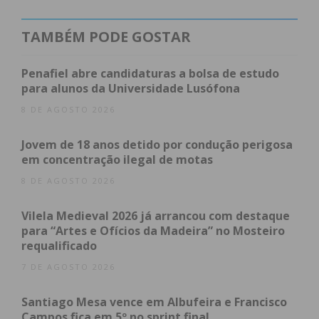
TAMBÉM PODE GOSTAR
Penafiel abre candidaturas a bolsa de estudo
para alunos da Universidade Lusófona
8 DE AGOSTO 2026
Jovem de 18 anos detido por condução perigosa
Subscreva a newsletter do
em concentração ilegal de motas
Imediato
8 DE AGOSTO 2026
Vilela Medieval 2026 já arrancou com destaque
Assine nossa newsletter por e-mail e
para “Artes e Ofícios da Madeira” no Mosteiro
obtenha de forma regular a informação
requalificado
atualizada.
7 DE AGOSTO 2026
Santiago Mesa vence em Albufeira e Francisco
Campos fica em 5º no sprint final