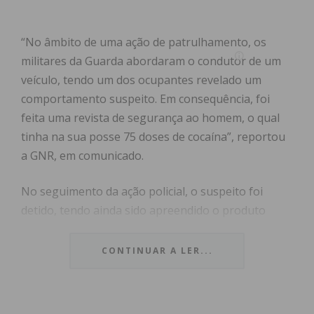
“No âmbito de uma ação de patrulhamento, os
militares da Guarda abordaram o condutor de um
veículo, tendo um dos ocupantes revelado um
comportamento suspeito. Em consequência, foi
feita uma revista de segurança ao homem, o qual
tinha na sua posse 75 doses de cocaína”, reportou
a GNR, em comunicado.
No seguimento da ação policial, o suspeito foi
detido, tendo ainda sido apreendido o produto
estupefaciente, um telemóvel e 120 euros em
numerário. O homem foi constituído arguido, e os
CONTINUAR A LER...
factos foram remetidos ao Tribunal Judicial de
Paços de Ferreira.