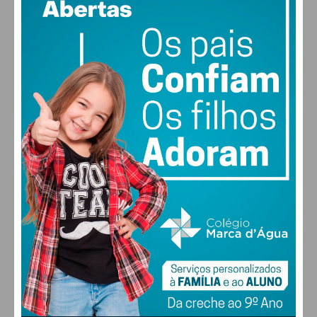
51% humidade
vento: 4m/s O
MAX 28 • MIN 27
27
26
29
30
°
°
°
°
SÁB
DOM
SEG
TER
ALTERAR
FARMACIAS DE SERVIÇO EM PAÇOS DE
FERREIRA