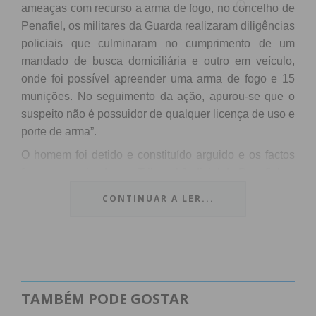
ameaças com recurso a arma de fogo, no concelho de
Penafiel, os militares da Guarda realizaram diligências
policiais que culminaram no cumprimento de um
mandado de busca domiciliária e outro em veículo,
onde foi possível apreender uma arma de fogo e 15
munições. No seguimento da ação, apurou-se que o
suspeito não é possuidor de qualquer licença de uso e
porte de arma”.
O homem foi detido e constituído arguido e os factos
foram comunicados ao Tribunal Judicial de Penafiel.
CONTINUAR A LER...
Subscreva a newsletter do
Imediato
TAMBÉM PODE GOSTAR
Assine nossa newsletter por e-mail e