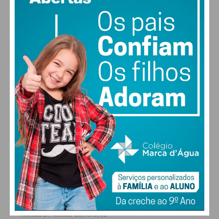
MAX 16 • MIN 16
30
28
27
29
°
°
°
°
SEX
SÁB
DOM
SEG
ALTERAR
FARMACIAS DE SERVIÇO EM PAÇOS DE
FERREIRA