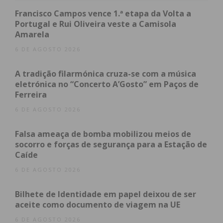
obtenha de forma regular a informação
Francisco Campos vence 1.ª etapa da Volta a
atualizada.
Portugal e Rui Oliveira veste a Camisola
Amarela
6 DE AGOSTO 2026
A tradição filarmónica cruza-se com a música
Eu li e concordo com os
termos e
eletrónica no “Concerto A’Gosto” em Paços de
condições
Ferreira
6 DE AGOSTO 2026
Falsa ameaça de bomba mobilizou meios de
socorro e forças de segurança para a Estação de
Caíde
6 DE AGOSTO 2026
Bilhete de Identidade em papel deixou de ser
aceite como documento de viagem na UE
6 DE AGOSTO 2026