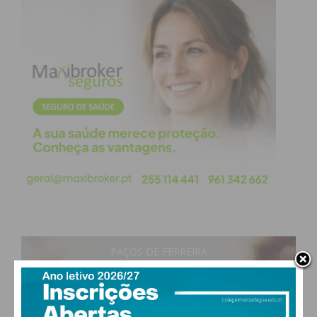
PAÇOS DE FERREIRA
16
°
clear sky
78% humidade
vento: 1m/s ENE