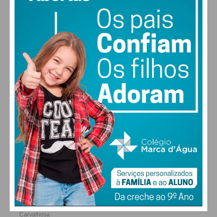
26
28
30
31
°
°
°
°
DOM
SEG
TER
QUA
ALTERAR
FARMACIAS DE SERVIÇO EM PAÇOS DE
FERREIRA