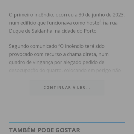
O primeiro incêndio, ocorreu a 30 de junho de 2023,
num edifício que funcionava como hostel, na rua
Duque de Saldanha, na cidade do Porto.
Segundo comunicado “O incêndio terá sido
provocado com recurso a chama direta, num
quadro de vingança por alegado pedido de
desocupação do quarto, colocando em perigo não
apenas o hostel, mas também o edificado contíguo,
nomeadamente casas de construção já com alguma
CONTINUAR A LER...
antiguidade, fator facilitador de progressão do
fogo”.
O suspeito será, também, o autor de um segundo
incêndio, ocorrido a 26 de dezembro de 2023, em
TAMBÉM PODE GOSTAR