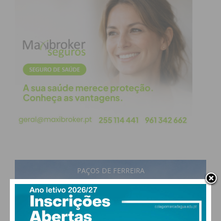
PAÇOS DE FERREIRA
18
°
few clouds
88% humidade
vento: 1m/s SSO
MAX 20 • MIN 18