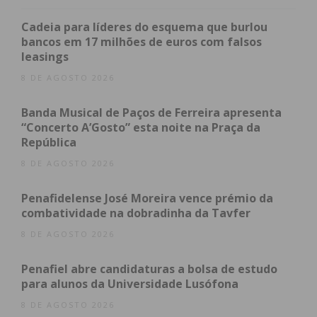
instalações do Hospital Padre Américo, em Penafiel,
de que resultou prejuízos materiais avultados e o
Cadeia para líderes do esquema que burlou
fecho de uma ala da própria unidade hospitalar.
bancos em 17 milhões de euros com falsos
leasings
O detido, com vários antecedentes criminais pela
8 DE AGOSTO 2026
prática de outros delitos graves, vai ser presente à
Banda Musical de Paços de Ferreira apresenta
autoridade judiciária para primeiro interrogatório
“Concerto A’Gosto” esta noite na Praça da
judicial e aplicação de medidas de coação.
República
8 DE AGOSTO 2026
Subscreva a newsletter do
Penafidelense José Moreira vence prémio da
combatividade na dobradinha da Tavfer
Imediato
8 DE AGOSTO 2026
Assine nossa newsletter por e-mail e
Penafiel abre candidaturas a bolsa de estudo
obtenha de forma regular a informação
para alunos da Universidade Lusófona
atualizada.
8 DE AGOSTO 2026