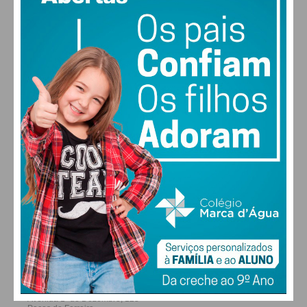
MAX 18 • MIN 18
28
27
29
29
°
°
°
°
SÁB
DOM
SEG
TER
ALTERAR
FARMACIAS DE SERVIÇO EM PAÇOS DE
FERREIRA