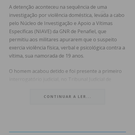
A detenção aconteceu na sequência de uma
investigação por violência doméstica, levada a cabo
pelo Núcleo de Investigação e Apoio a Vítimas
Específicas (NIAVE) da GNR de Penafiel, que
permitiu aos militares apurarem que o suspeito
exercia violência física, verbal e psicológica contra a
vítima, sua namorada de 19 anos.
O homem acabou detido e foi presente a primeiro
interrogatório judicial, no Tribunal Judicial de
Penafiel, onde lhe foram aplicadas as medidas de
coação de afastamento e de proibição de contactos,
CONTINUAR A LER...
por qualquer forma ou meio, com a vítima.
Subscreva a newsletter do