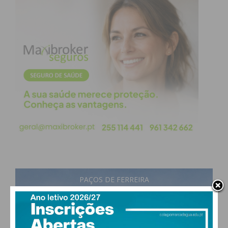
PAÇOS DE FERREIRA
18
°
broken clouds
83% humidade
vento: 1m/s E