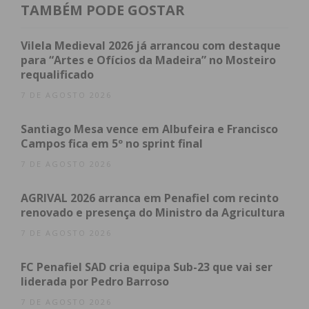
TAMBÉM PODE GOSTAR
Imediato
Vilela Medieval 2026 já arrancou com destaque
Assine nossa newsletter por e-mail e
para “Artes e Ofícios da Madeira” no Mosteiro
obtenha de forma regular a informação
requalificado
atualizada.
7 DE AGOSTO 2026
Santiago Mesa vence em Albufeira e Francisco
Campos fica em 5º no sprint final
7 DE AGOSTO 2026
Eu li e concordo com os
termos e
condições
AGRIVAL 2026 arranca em Penafiel com recinto
renovado e presença do Ministro da Agricultura
7 DE AGOSTO 2026
FC Penafiel SAD cria equipa Sub-23 que vai ser
liderada por Pedro Barroso
7 DE AGOSTO 2026