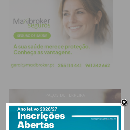
PAÇOS DE FERREIRA
17
°
clear sky
79% humidade
vento: 1m/s E
MAX 18 • MIN 17