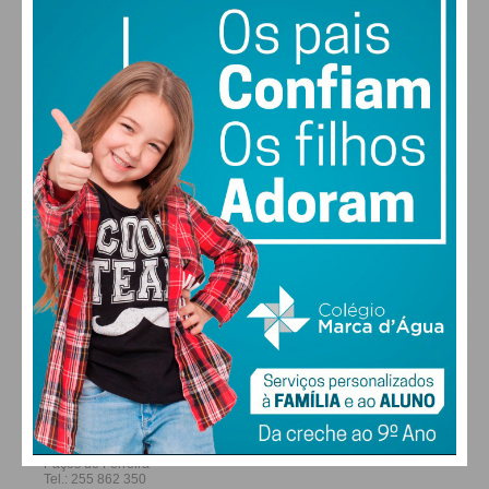
30
30
30
28
°
°
°
°
QUI
SEX
SÁB
DOM
ALTERAR
FARMACIAS DE SERVIÇO EM PAÇOS DE
FERREIRA