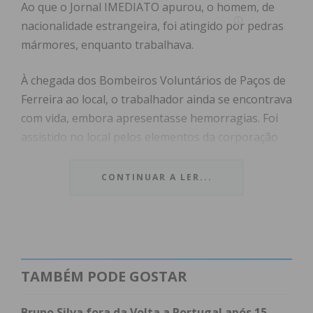
Ao que o Jornal IMEDIATO apurou, o homem, de
nacionalidade estrangeira, foi atingido por pedras
mármores, enquanto trabalhava.
À chegada dos Bombeiros Voluntários de Paços de
Ferreira ao local, o trabalhador ainda se encontrava
com vida, embora apresentasse hemorragias. Foi
assistido no local pelos elementos da corporação
da cidade, assim como por uma equipa da viatura
médica de emergência e reanimação do Vale do
CONTINUAR A LER...
Sousa, mas não resistiu à gravidade dos ferimentos
e o óbito foi declarado no local.
A GNR de Paços de Ferreira tomou conta da
ocorrência.
TAMBÉM PODE GOSTAR
Bruno Silva fora da Volta a Portugal após 15