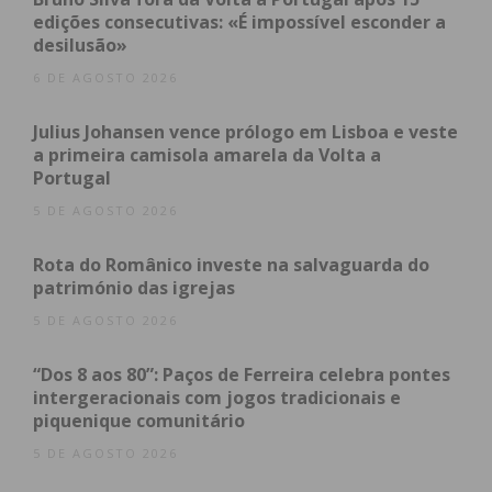
edições consecutivas: «É impossível esconder a
Subscreva a newsletter do
desilusão»
Imediato
6 DE AGOSTO 2026
Assine nossa newsletter por e-mail e
Julius Johansen vence prólogo em Lisboa e veste
obtenha de forma regular a informação
a primeira camisola amarela da Volta a
Portugal
atualizada.
5 DE AGOSTO 2026
Rota do Românico investe na salvaguarda do
património das igrejas
5 DE AGOSTO 2026
Eu li e concordo com os
termos e
condições
“Dos 8 aos 80”: Paços de Ferreira celebra pontes
intergeracionais com jogos tradicionais e
piquenique comunitário
5 DE AGOSTO 2026