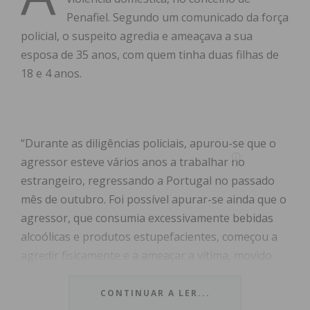
Penafiel. Segundo um comunicado da força
policial, o suspeito agredia e ameaçava a sua
esposa de 35 anos, com quem tinha duas filhas de
18 e 4 anos.
“Durante as diligências policiais, apurou-se que o
agressor esteve vários anos a trabalhar no
estrangeiro, regressando a Portugal no passado
mês de outubro. Foi possível apurar-se ainda que o
agressor, que consumia excessivamente bebidas
alcoólicas e produtos estupefacientes, começou a
agredir fisicamente e a ameaçar a vítima, movido
por ciúmes exacerbados, passando a controlar a
vida e as rotinas diárias da mesma e da filha de 18
CONTINUAR A LER...