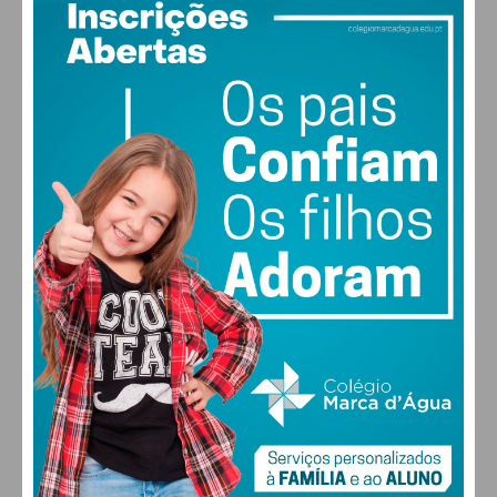
PAÇOS DE FERREIRA
29
°
clear sky
49% humidade
vento: 5m/s O
MAX 29 • MIN 29
28
26
29
30
°
°
°
°
SÁB
DOM
SEG
TER
ALTERAR
FARMACIAS DE SERVIÇO EM PAÇOS DE