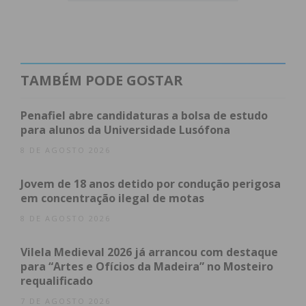
anos”, lê-se na
nota
.
Pelos comportamentos agressivos e pelo escalar
de violência, o suspeito foi detido e presente
ontem, dia 10 de novembro, a primeiro
TAMBÉM PODE GOSTAR
interrogatório no Tribunal Judicial de Penafiel,
onde ficou sujeito às medidas de coação de
Penafiel abre candidaturas a bolsa de estudo
proibição de contactar, por qualquer forma ou
para alunos da Universidade Lusófona
meio ou por interposta pessoa com a vítima,
8 DE AGOSTO 2026
obrigação de se sujeitar a avaliação médica e
Jovem de 18 anos detido por condução perigosa
eventual tratamento à sua dependência alcoólica e
em concentração ilegal de motas
proibição de se aproximar da vítima, num raio de
8 DE AGOSTO 2026
500 metros, controlado por pulseira eletrónica.
Vilela Medieval 2026 já arrancou com destaque
para “Artes e Ofícios da Madeira” no Mosteiro
Subscreva a newsletter do
requalificado
Imediato
7 DE AGOSTO 2026