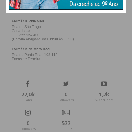
FERREIRA
27,0k
0
1,2k
Fans
Followers
Subscribers
0
577
Followers
Readers