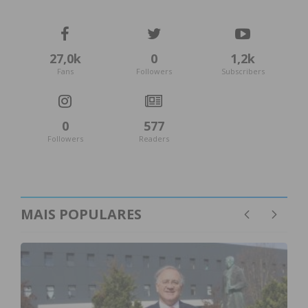
27,0k
0
1,2k
Fans
Followers
Subscribers
Subscreva a newsletter do
Imediato
0
577
Assine nossa newsletter por e-mail e
Followers
Readers
obtenha de forma regular a informação
atualizada.
MAIS POPULARES
Eu li e concordo com os
termos e
condições