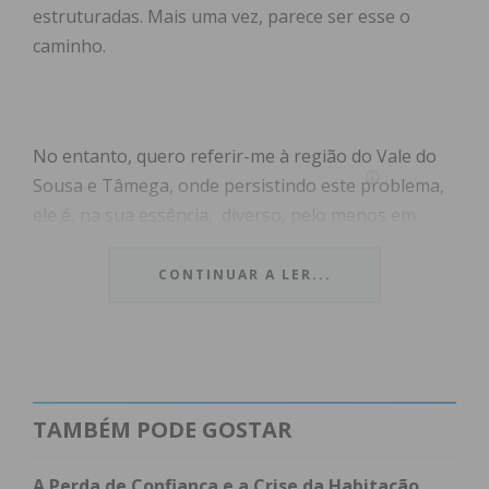
estruturadas. Mais uma vez, parece ser esse o
caminho.
No entanto, quero referir-me à região do Vale do
Sousa e Tâmega, onde persistindo este problema,
ele é, na sua essência, diverso, pelo menos em
termos de enfoque, daquele que o governo aspira
atacar: o das grandes cidades. De facto, o problema
CONTINUAR A LER...
da habitação nesta região relaciona-se com a
juventude da população, com a exigência crescente
relativa às condições de habitação – começam a
ficar longe os tempos da construção de pequeno
anexo para início de vida conjugal -, e com a
TAMBÉM PODE GOSTAR
migração de alguma população dos grandes
centros por força não só do custo de aquisição
A Perda de Confiança e a Crise da Habitação