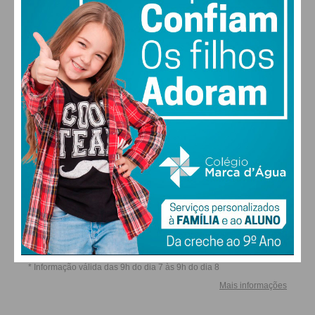
atitude, para além dos benefícios elencados ,
possui ainda outro de maior alcance: o de servir
exemplo ao mercado ainda aprisionado a conceitos
ALTERAR
estereotipados de um tipo de construção, se
alguma vez o foram, não se mostram adequados às
tradições construtivas da região, às exigências de
conforto e estéticas atuais.
FARMACIAS DE SERVIÇO EM PAÇOS DE
FERREIRA
Grande parte, talvez a totalidade, dos concelhos
está em processo de revisão dos seus PDMs, pelo
que a introdução de um tipo de política integrada
pode – deve – ser efetivada de forma rápida e
simples, devendo refletir questões de ordenamento
do território que facilitem e favoreçam a oferta de
habitação a todas as franjas da população, sem
prejudicar a necessária qualidade de vida geral.