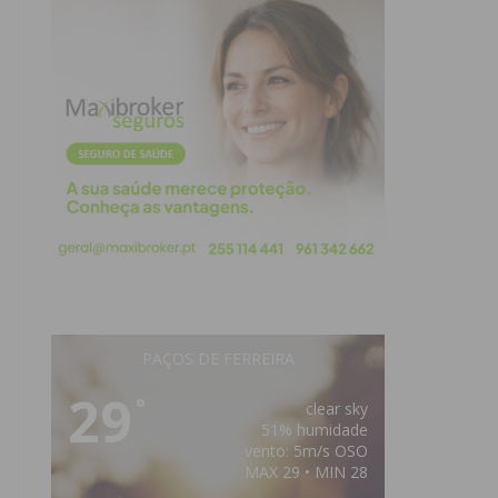
PAÇOS DE FERREIRA
29
°
clear sky
51% humidade
vento: 5m/s OSO
MAX 29 • MIN 28