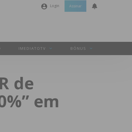
Login
Assinar
Nome de utilizador ou email
*
Senha
*
O
IMEDIATOTV
BÓNUS
Manter sessão
AR de
INICIAR SESSÃO
00%” em
Perdeu a sua senha?