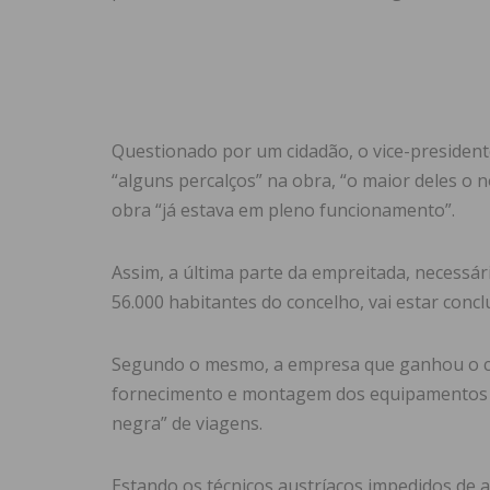
Questionado por um cidadão, o vice-presidente
“alguns percalços” na obra, “o maior deles o
obra “já estava em pleno funcionamento”.
Assim, a última parte da empreitada, necessár
56.000 habitantes do concelho, vai estar concl
Segundo o mesmo, a empresa que ganhou o con
fornecimento e montagem dos equipamentos est
negra” de viagens.
Estando os técnicos austríacos impedidos de 