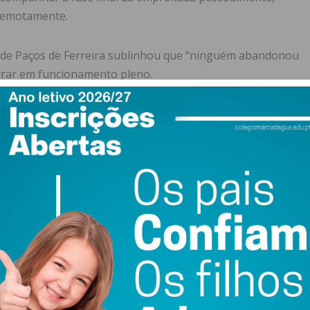
” remotamente.
l de Paços de Ferreira sublinhou que “ninguém abandonou
ntrar em funcionamento pleno.
mos um problema: a ETAR em funcionamento estava
de para tratar as águas residuais de 56.000 habitantes e
 ano”, contou Paulo Ferreira.
vel” a autarquia suportar o custo de 5 milhões de euros
a insistência” ao Governo.
 e vai ter equipamentos que nenhuma outra tem. Apenas
e euros”, explicou.
ição no Rio Ferreira: