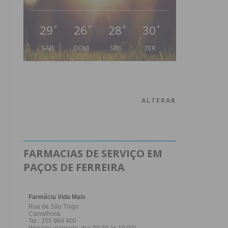
29
26
28
30
°
°
°
°
SÁB
DOM
SEG
TER
ALTERAR
FARMACIAS DE SERVIÇO EM
PAÇOS DE FERREIRA