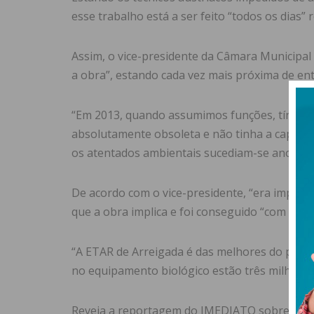
esse trabalho está a ser feito “todos os dias
Assim, o vice-presidente da Câmara Municipa
a obra”, estando cada vez mais próxima de e
“Em 2013, quando assumimos funções, tínha
absolutamente obsoleta e não tinha a capacida
os atentados ambientais sucediam-se ano após
De acordo com o vice-presidente, “era impossí
que a obra implica e foi conseguido “com muit
“A ETAR de Arreigada é das melhores do país
no equipamento biológico estão três milhões d
Reveja a reportagem do IMEDIATO sobre a polu