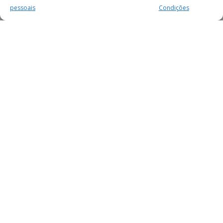
pessoais
Condições
MAIS PARA SI
FACEBOOK
TWITTER
YOUTUBE
INSTAGRAM
READERS
SERVIÇOS
SOBRE NÓS