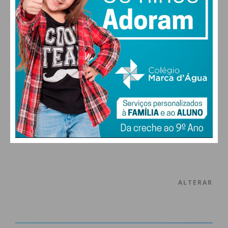
PAÇOS DE FERREIRA
19
°
clear sky
80% humidade
vento: 0m/s E
MAX 19 • MIN 19
28
27
29
29
°
°
°
°
SÁB
DOM
SEG
TER
ALTERAR