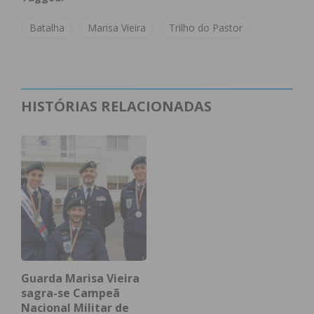
Subscreva a newsletter do
Batalha
Marisa Vieira
Trilho do Pastor
Imediato
Assine nossa newsletter por e-mail e
HISTÓRIAS RELACIONADAS
obtenha de forma regular a informação
atualizada.
Eu li e concordo com os
termos e
condições
Guarda Marisa Vieira
sagra-se Campeã
Nacional Militar de