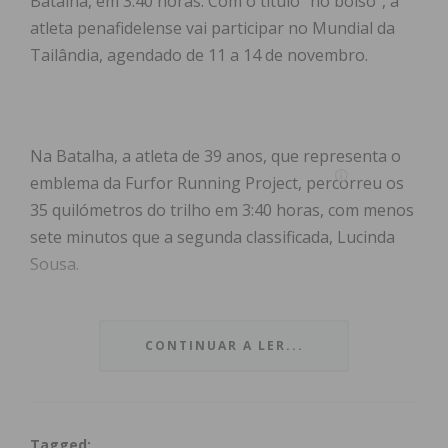
Batalha, em 3:40 horas. Com o título “no bolso”, a
atleta penafidelense vai participar no Mundial da
Tailândia, agendado de 11 a 14 de novembro.
Na Batalha, a atleta de 39 anos, que representa o
emblema da Furfor Running Project, percorreu os
35 quilómetros do trilho em 3:40 horas, com menos
sete minutos que a segunda classificada, Lucinda
Sousa.
Os
Trilhos do Pastor
contam com um desnível
positivo de 1.500 metros, atravessando a Serra
CONTINUAR A LER...
d’Aire e Candeeiros, com partida e chegada na
aldeia da Pia do Urso.
Tagged: