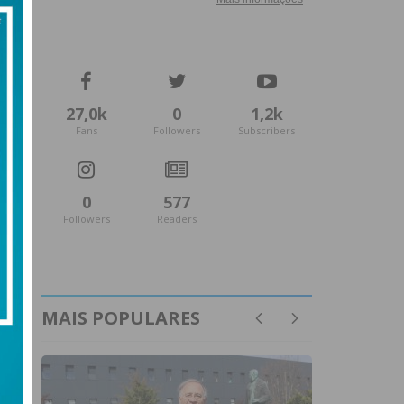
27,0k
0
1,2k
Fans
Followers
Subscribers
0
577
Followers
Readers
MAIS POPULARES