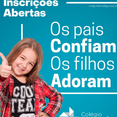
ail e obtenha de forma regular a informação
atualizada.
do com os
termos e condições