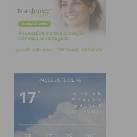
PAÇOS DE FERREIRA
17
°
scattered clouds
92% humidade
vento: 1m/s E
MAX 17 • MIN 17
28
27
28
29
°
°
°
°