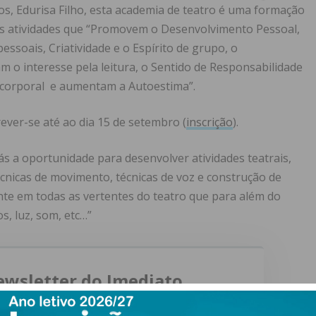
, Edurisa Filho, esta academia de teatro é uma formação
ras atividades que “Promovem o Desenvolvimento Pessoal,
pessoais, Criatividade e o Espírito de grupo, o
o interesse pela leitura, o Sentido de Responsabilidade
corporal e aumentam a Autoestima”.
ever-se até ao dia 15 de setembro (
inscrição
).
s a oportunidade para desenvolver atividades teatrais,
écnicas de movimento, técnicas de voz e construção de
te em todas as vertentes do teatro que para além do
s, luz, som, etc…”
ewsletter do Imediato