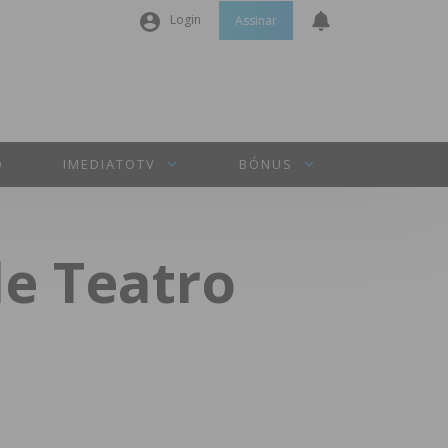
Login
Assinar
Nome de utilizador ou email
*
Senha
*
O
IMEDIATOTV
BÓNUS
Manter sessão
e Teatro
INICIAR SESSÃO
Perdeu a sua senha?