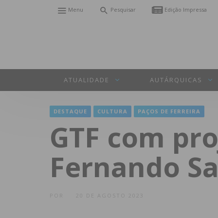
Menu
Pesquisar
Edição Impressa
ATUALIDADE
AUTÁRQUICAS
DESTAQUE
CULTURA
PAÇOS DE FERREIRA
GTF com pro
Fernando S
POR
20 DE AGOSTO 2023