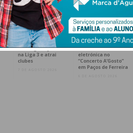
ia
Corrida ao futebol
A tradição
e
português: capital
filarmónica cruza-se
or
estrangeiro já entra
com a música
na Liga 3 e atrai
eletrónica no
clubes
“Concerto A’Gosto”
em Paços de Ferreira
7 DE AGOSTO 2026
6 DE AGOSTO 2026