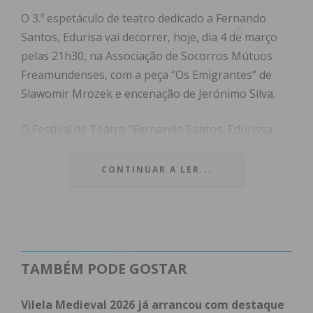
O 3.º espetáculo de teatro dedicado a Fernando
Santos, Edurisa vai decorrer, hoje, dia 4 de março
pelas 21h30, na Associação de Socorros Mútuos
Freamundenses, com a peça “Os Emigrantes” de
Slawomir Mrozek e encenação de Jerónimo Silva.
O Festival de Teatro “Fernando Santos, Edurissa
Filho” é organizado pelo GTF em conjunto com a
Câmara Municipal de Paços de Ferreira e com a
CONTINUAR A LER...
Junta de Freguesia de Freamunde.
Subscreva a newsletter do
TAMBÉM PODE GOSTAR
Imediato
Vilela Medieval 2026 já arrancou com destaque
Assine nossa newsletter por e-mail e