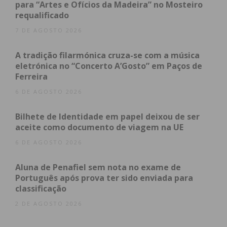
para “Artes e Ofícios da Madeira” no Mosteiro
obtenha de forma regular a informação
requalificado
atualizada.
7 DE AGOSTO 2026
A tradição filarmónica cruza-se com a música
eletrónica no “Concerto A’Gosto” em Paços de
Ferreira
Eu li e concordo com os
termos e
6 DE AGOSTO 2026
condições
Bilhete de Identidade em papel deixou de ser
aceite como documento de viagem na UE
6 DE AGOSTO 2026
Aluna de Penafiel sem nota no exame de
Português após prova ter sido enviada para
classificação
2 DE AGOSTO 2026