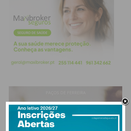
PAÇOS DE FERREIRA
27
°
clear sky
58% humidade
vento: 4m/s O
MAX 27 • MIN 27