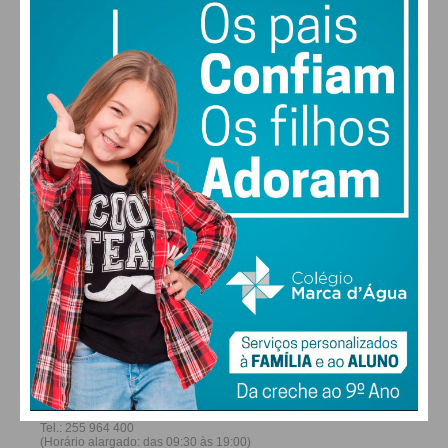
27
26
29
30
°
°
°
°
SÁB
DOM
SEG
TER
ALTERAR
FARMACIAS DE SERVIÇO EM PAÇOS DE
FERREIRA