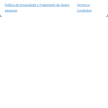
Política de privacidade e Tratamento de dados
Termos e
pessoais
Condições
MAIS PARA SI
FACEBOOK
TWITTER
YOUTUBE
INSTAGRAM
READERS
SERVIÇOS
SOBRE NÓS