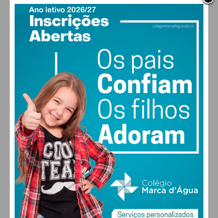
condições
PAÇOS DE FERREIRA
24
°
clear sky
53% humidade
vento: 2m/s ONO
MAX 24 • MIN 24
30
30
29
28
°
°
°
°
QUI
SEX
SÁB
DOM
ALTERAR