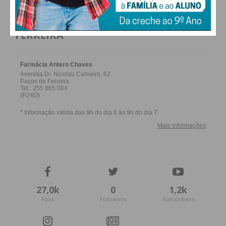
FARMACIAS DE SERVIÇO EM PAÇOS DE
FERREIRA
27,0k
0
1,2k
Fans
Followers
Subscribers