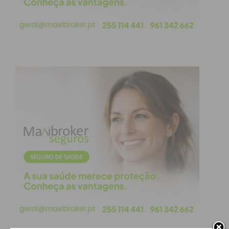
representa uma oportunidade única de afirmação e
de partilha do seu trabalho com uma audiência
alargada e crítica.
Subscreva a newsletter do
Imediato
Assine nossa newsletter por e-mail e
obtenha de forma regular a informação
atualizada.
Eu li e concordo com os
termos e