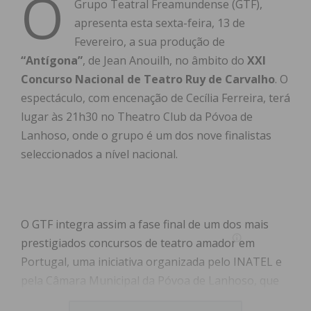
O
Grupo Teatral Freamundense (GTF),
apresenta esta sexta-feira, 13 de
Fevereiro, a sua produção de
“Antígona”
, de Jean Anouilh, no âmbito do
XXI
Concurso Nacional de Teatro Ruy de Carvalho
. O
espectáculo, com encenação de Cecília Ferreira, terá
lugar às 21h30 no Theatro Club da Póvoa de
Lanhoso, onde o grupo é um dos nove finalistas
seleccionados a nível nacional.
O GTF integra assim a fase final de um dos mais
prestigiados concursos de teatro amador em
Portugal, uma iniciativa organizada pelo INATEL e
pela Câmara Municipal da Póvoa de Lanhoso, que
decorre de 30 de Janeiro a 7 de Março. A