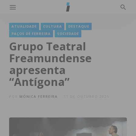
ATUALIDADE
CULTURA
DESTAQUE
PAÇOS DE FERREIRA
SOCIEDADE
Grupo Teatral
Freamundense
apresenta
“Antígona”
POR
MÓNICA FERREIRA
11 DE OUTUBRO 2025