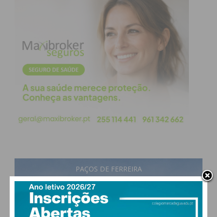
PAÇOS DE FERREIRA
17
°
broken clouds
87% humidade
vento: 1m/s E