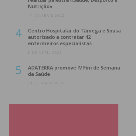
realizar palestra «Saúde, Desporto e
Nutrição»
14 DE ABRIL 2022
4
Centro Hospitalar do Tâmega e Sousa
autorizado a contratar 42
enfermeiros especialistas
8 DE ABRIL 2022
5
ADATERRA promove IV Fim de Semana
da Saúde
21 DE MAIO 2021