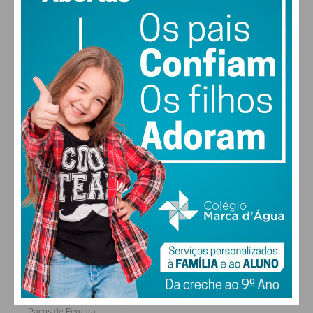
MAX 17 • MIN 17
28
27
28
29
°
°
°
°
SÁB
DOM
SEG
TER
ALTERAR
FARMACIAS DE SERVIÇO EM PAÇOS DE
FERREIRA