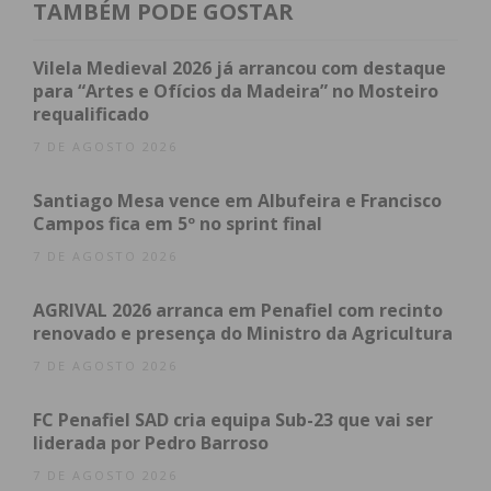
TAMBÉM PODE GOSTAR
atualizada.
Vilela Medieval 2026 já arrancou com destaque
para “Artes e Ofícios da Madeira” no Mosteiro
requalificado
7 DE AGOSTO 2026
Eu li e concordo com os
termos e
condições
Santiago Mesa vence em Albufeira e Francisco
Campos fica em 5º no sprint final
7 DE AGOSTO 2026
AGRIVAL 2026 arranca em Penafiel com recinto
renovado e presença do Ministro da Agricultura
7 DE AGOSTO 2026
FC Penafiel SAD cria equipa Sub-23 que vai ser
liderada por Pedro Barroso
7 DE AGOSTO 2026