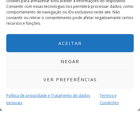
cookies para armazenar e/ou aceder a informações do dispositivo.
Consentir com essas tecnologias nos permitirá processar dados, como
comportamento de navegação ou IDs exclusivos neste site. Não
consentir ou retirar o consentimento pode afetar negativamante certos
recursos e funções.
ACEITAR
NEGAR
VER PREFERÊNCIAS
Política de privacidade e Tratamento de dados
Termos e
pessoais
Condições
MAIS PARA SI