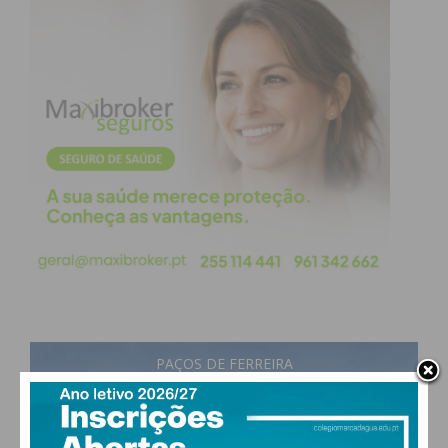
Este plano visa atender às necessidades clínicas dos
portugueses e, consequentemente, reduzir as
assimetrias regionais no acesso da população aos
cuidados de saúde.
Subscreva a newsletter do
Imediato
Assine nossa newsletter por e-mail e
obtenha de forma regular a informação
atualizada.
PAÇOS DE FERREIRA
25
°
few clouds
61% humidade
vento: 2m/s OSO