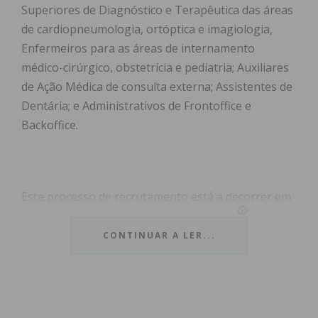
Superiores de Diagnóstico e Terapêutica das áreas
de cardiopneumologia, ortóptica e imagiologia,
Enfermeiros para as áreas de internamento
médico-cirúrgico, obstetrícia e pediatria; Auxiliares
de Ação Médica de consulta externa; Assistentes de
Dentária; e Administrativos de Frontoffice e
Backoffice.
Este processo de recrutamento está a decorrer em
parceria com o Clan, a solução de emprego 100%
digital da Multipessoal e, para se candidatarem de
CONTINUAR A LER...
forma simples e rápida, os profissionais
interessados devem aceder à
página dedicada da
campanha
, onde poderão consultar cada uma das
vagas e respetivos requisitos.