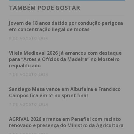
TAMBÉM PODE GOSTAR
Para todas as áreas mencionadas pretendem-se
recrutar perfis profissionais com experiência e
Jovem de 18 anos detido por condução perigosa
disponibilidade imediata, para se juntarem a um
em concentração ilegal de motas
dos maiores Grupos privados de saúde em
8 DE AGOSTO 2026
Portugal, com mais de 7.000 profissionais de norte
Vilela Medieval 2026 já arrancou com destaque
a sul do país e com um plano estratégico de
para “Artes e Ofícios da Madeira” no Mosteiro
expansão em curso.
requalificado
7 DE AGOSTO 2026
Conforme anunciado pela Lusíadas Saúde no final
de 2023, o novo hospital estará localizado no
Santiago Mesa vence em Albufeira e Francisco
centro comercial Ferraza Plaza, e terá um bloco
Campos fica em 5º no sprint final
operatório com duas salas cirúrgicas, 25
7 DE AGOSTO 2026
consultórios, sete salas de exames especiais e uma
sala de imagiologia que estarão ao dispor dos cerca
AGRIVAL 2026 arranca em Penafiel com recinto
de 400 mil habitantes da região.
renovado e presença do Ministro da Agricultura