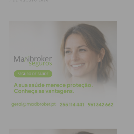
7 DE AGOSTO 2026
A estratégia de expansão da Lusíadas Saúde
contempla a abertura de unidades em novas
localizações geográficas, assim como o reforço da
resposta nas unidades atualmente existentes.
Além do investimento em Santa Maria da Feira, o
Grupo adquiriu no final do ano passado o Hospital
Monsanto, abriu o Hospital Lusíadas Vilamoura
este ano, e reforçou a oferta da medicina dentária
com a abertura das Clínicas HeyDoc, após a
aquisição das Clínicas Dr. Well’s.
Além do investimento anunciado no Hospital
Lusíadas Paços de Ferreira, o Grupo está também
em contagem decrescente para a abertura de uma
nova unidade no concelho de Alenquer, o Hospital
Lusíadas Campera.