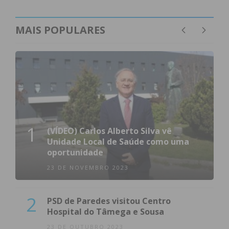
Subscreva a newsletter do
Imediato
MAIS POPULARES
Assine nossa newsletter por e-mail e
obtenha de forma regular a informação
atualizada.
1
(VÍDEO) Carlos Alberto Silva vê
Eu li e concordo com os
termos e
Unidade Local de Saúde como uma
oportunidade
condições
23 DE NOVEMBRO 2023
2
PSD de Paredes visitou Centro
Hospital do Tâmega e Sousa
23 DE OUTUBRO 2023