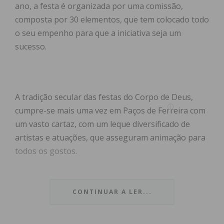
ano, a festa é organizada por uma comissão,
composta por 30 elementos, que tem colocado todo
o seu empenho para que a iniciativa seja um
sucesso.
A tradição secular das festas do Corpo de Deus,
cumpre-se mais uma vez em Paços de Ferreira com
um vasto cartaz, com um leque diversificado de
artistas e atuações, que asseguram animação para
todos os gostos.
Sob o lema “Uma Festa de Todos e para Todos”, a
Comissão de Festas começou a preparar o evento
CONTINUAR A LER...
há quase um ano. Fizeram-se noites temáticas na
sede da Comissão, realizaram-se leilões e iniciativas