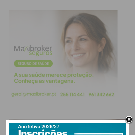
ajudar nas horas mais difíceis”.
Segundo Luís Gomes, as festas do Corpo de Deus
em Paços de Ferreira cresceram muito desde 2017,
“altura em que houve vontade de a transformar na
festa da freguesia e se incrementou o lema da festa
de todos e para todos”. “E a cada ano foi crescendo
de forma sustentada e isso é uma grande
responsabilidade para nós porque queremos fazer
melhor”, referiu, acrescentando que o orçamento é
significativo e que nunca se consegue angariar a
totalidade do valor necessário. “Por isso estivemos
sempre muito ativos, a caminhar, até ao último dia,
pois todo o tostão é importante para nos ajudar”,
referiu.
PAÇOS DE FERREIRA