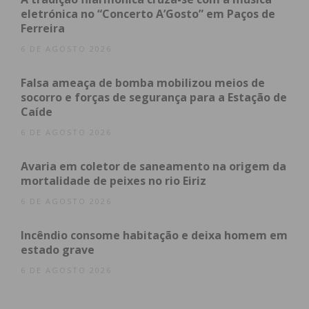
dirigindo-se ao quarto do casal.
eletrónica no “Concerto A’Gosto” em Paços de
Ferreira
Sob ameaça de arma de fogo, exigiram-lhes o
6 DE AGOSTO 2026
dinheiro, ao que o casal acedeu, dando cerca de mil
euros aos assaltantes.
Falsa ameaça de bomba mobilizou meios de
socorro e forças de segurança para a Estação de
Caíde
Enquanto um dos ladrões se apoderava do
6 DE AGOSTO 2026
dinheiro, outro agrediu o setuagenário,
desferindo-lhe uma pancada na cabeça, com o pé
Avaria em coletor de saneamento na origem da
de cabra. A mulher conseguiu fugir para a rua e
mortalidade de peixes no rio Eiriz
pedir socorro.
6 DE AGOSTO 2026
Quando a GNR de Paços de Ferreira chegou ao
Incêndio consome habitação e deixa homem em
estado grave
local, os ladrões já se tinham colocado em fuga, no
carro de cor escura, que estacionaram junto à
6 DE AGOSTO 2026
habitação e onde os aguardava um quinto
elemento.