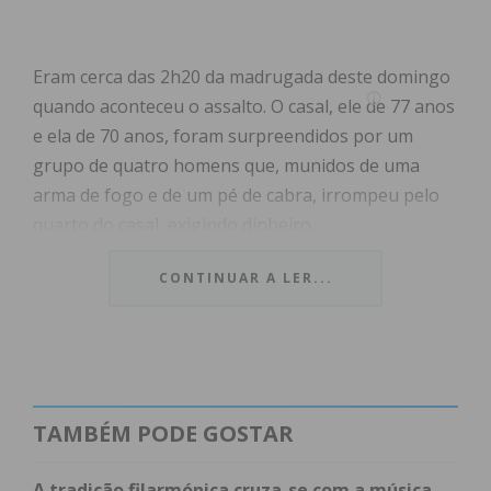
Eram cerca das 2h20 da madrugada deste domingo
quando aconteceu o assalto. O casal, ele de 77 anos
e ela de 70 anos, foram surpreendidos por um
grupo de quatro homens que, munidos de uma
arma de fogo e de um pé de cabra, irrompeu pelo
quarto do casal, exigindo dinheiro.
CONTINUAR A LER...
Os assaltantes pararam o carro frente a um prédio,
junto à casa dos setuagenários, na Rua de Carral,
na cidade de Paços de Ferreira. Depois, abriram o
portão da entrada e tentaram estroncar uma das
portas laterais, com recurso a um pé de cabra. Não
TAMBÉM PODE GOSTAR
conseguindo, partiram o vidro da porta e depois
abriram uma janela e entraram na habitação,
A tradição filarmónica cruza-se com a música