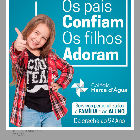
30
28
27
29
°
°
°
°
SEX
SÁB
DOM
SEG
ALTERAR
FARMACIAS DE SERVIÇO EM PAÇOS DE
FERREIRA