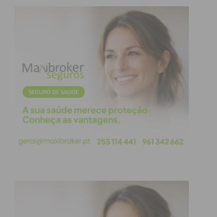
O casal, ex-emigrantes em França, foi transportado
para o Hospital Padre Américo, em Penafiel.
A Polícia Judiciária foi chamada ao local e está agora
a investigar o assalto.
Subscreva a newsletter do
Imediato
Assine nossa newsletter por e-mail e
obtenha de forma regular a informação
atualizada.