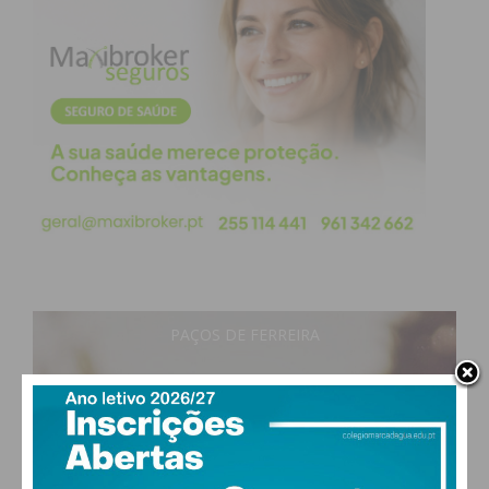
Eu li e concordo com os
termos e
condições
PAÇOS DE FERREIRA
18
°
clear sky
84% humidade
vento: 1m/s ESE
MAX 18 • MIN 18