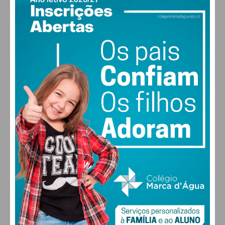
PAÇOS DE FERREIRA
19
°
clear sky
86% humidade
vento: 1m/s E
MAX 19 • MIN 19
30
30
29
28
°
°
°
°
QUI
SEX
SÁB
DOM
ALTERAR