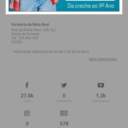
FARMACIAS DE SERVIÇO EM PAÇOS DE
FERREIRA
27,0k
0
1,2k
Fans
Followers
Subscribers
0
578