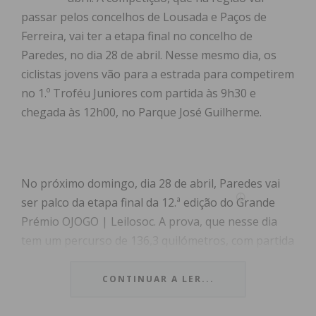
passar pelos concelhos de Lousada e Paços de
Ferreira, vai ter a etapa final no concelho de
Paredes, no dia 28 de abril. Nesse mesmo dia, os
ciclistas jovens vão para a estrada para competirem
no 1.º Troféu Juniores com partida às 9h30 e
chegada às 12h00, no Parque José Guilherme.
No próximo domingo, dia 28 de abril, Paredes vai
ser palco da etapa final da 12.ª edição do Grande
Prémio OJOGO | Leilosoc. A prova, que nesse dia
tem um percurso de 136,3 quilómetros, com partida
marcada para as 13 horas, no Parque José
Guilherme, passará por Lousada e terá uma meta
CONTINUAR A LER...
volante em Freamunde, às 16h04. Vai terminar às