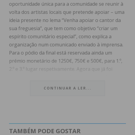
oportunidade única para a comunidade se reunir à
volta dos artistas locais que pretende apoiar – uma
ideia presente no lema “Venha apoiar o cantor da
sua freguesia”, que tem como objetivo “criar um
espírito comunitário especial”, como explica a
organização num comunicado enviado à imprensa.
Para o pódio da final está reservada ainda um
prémio monetário de 1250€, 750€ e 500€, para 1.º,
2.º e 3.º lugar respetivamente. Agora que já foi
escolhida uma pessoa por freguesia, através de um
apuramento, está pronta a fase final.
CONTINUAR A LER...
Para abrilhantar o evento, irá ainda acontecer um
desfile com os cantores em carros clássicos, pelo
centro da cidade, com a concentração a realizar-se
junto à Escola Secundária de Paços de Ferreira,
pelas 20h30.
TAMBÉM PODE GOSTAR
O desfile terá início na zona de concentração, com