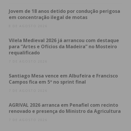
sentido à Avenida Dr. Jaime de Barros e em direção
Jovem de 18 anos detido por condução perigosa
ao Carvalho Antigo, descendo a Rua Dr. Leão de
em concentração ilegal de motas
Meireles até ao fundo da Praça 25 de Abril,
8 DE AGOSTO 2026
contornando à esquerda a Praça 25 de Abril, até à
entrada do Coreto Municipal, onde seguirão em
Vilela Medieval 2026 já arrancou com destaque
para “Artes e Ofícios da Madeira” no Mosteiro
direção ao Pelourinho, terminando o percurso.
requalificado
Os carros seguirão depois para o Jardim Municipal,
7 DE AGOSTO 2026
onde ficarão em exposição para apreciação dos
visitantes.
Santiago Mesa vence em Albufeira e Francisco
O evento está a ser organizado com o apoio da
Campos fica em 5º no sprint final
Câmara Municipal de Paços de Ferreira e a entrada
7 DE AGOSTO 2026
é gratuita.
AGRIVAL 2026 arranca em Penafiel com recinto
renovado e presença do Ministro da Agricultura
7 DE AGOSTO 2026