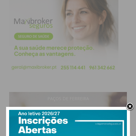
PAÇOS DE FERREIRA
28
°
clear sky
52% humidade
vento: 5m/s OSO
MAX 28 • MIN 28