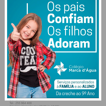
29
27
28
30
°
°
°
°
SÁB
DOM
SEG
TER
ALTERAR
FARMACIAS DE SERVIÇO EM PAÇOS DE
FERREIRA