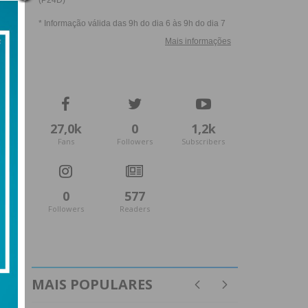
27,0k
0
1,2k
Fans
Followers
Subscribers
0
577
Followers
Readers
MAIS POPULARES