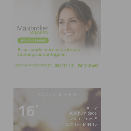
PAÇOS DE FERREIRA
16
°
clear sky
86% humidade
vento: 1m/s E
MAX 16 • MIN 16