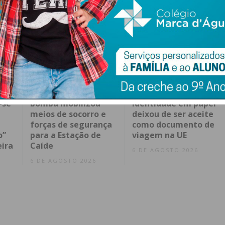
Falsa ameaça de
Bilhete de
-se
bomba mobilizou
Identidade em papel
meios de socorro e
deixou de ser aceite
forças de segurança
como documento de
o”
para a Estação de
viagem na UE
eira
Caíde
6 DE AGOSTO 2026
6 DE AGOSTO 2026