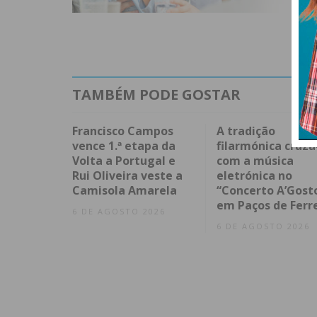
TAMBÉM PODE GOSTAR
Francisco Campos
A tradição
vence 1.ª etapa da
filarmónica cruza
Volta a Portugal e
com a música
Rui Oliveira veste a
eletrónica no
Camisola Amarela
“Concerto A’Gost
em Paços de Ferr
6 DE AGOSTO 2026
6 DE AGOSTO 2026