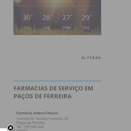
30
28
27
29
°
°
°
°
SEX
SÁB
DOM
SEG
ALTERAR
FARMACIAS DE SERVIÇO EM
PAÇOS DE FERREIRA