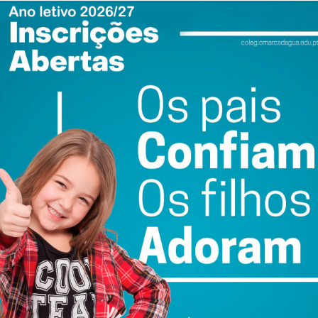
ewsletter do Imediato
ail e obtenha de forma regular a informação
atualizada.
do com os
termos e condições