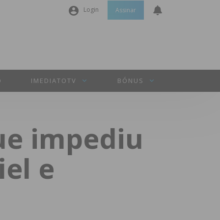
Login
Assinar
Nome de utilizador ou email
*
Senha
*
O
IMEDIATOTV
BÓNUS
Manter sessão
ue impediu
INICIAR SESSÃO
el e
Perdeu a sua senha?