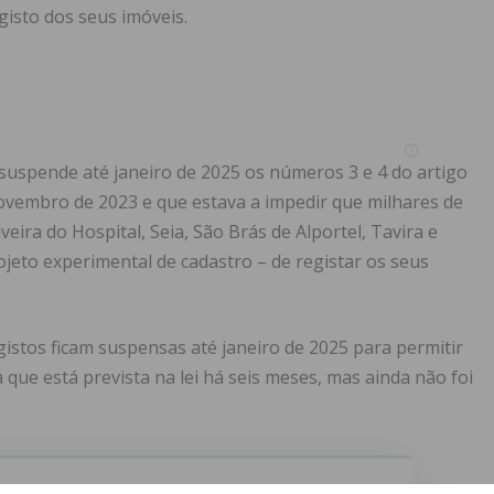
gisto dos seus imóveis.
suspende até janeiro de 2025 os números 3 e 4 do artigo
novembro de 2023 e que estava a impedir que milhares de
eira do Hospital, Seia, São Brás de Alportel, Tavira e
jeto experimental de cadastro – de registar os seus
istos ficam suspensas até janeiro de 2025 para permitir
 que está prevista na lei há seis meses, mas ainda não foi