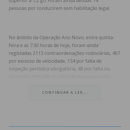
superior a 1,2 g/l. Foram ainda detidas 14
pessoas por conduzirem sem habilitação legal.
No âmbito da Operação Ano Novo, entre quinta-
feira e as 7:30 horas de hoje, foram ainda
registadas 2113 contraordenações rodoviárias, 407
por excesso de velocidade, 134 por falta de
inspeção periódica obrigatória, 48 por falta ou
incorreta utilização do cinto de segurança e/ou
sistema de retenção para crianças, 44 por uso
indevido do telemóvel no exercício da condução e
CONTINUAR A LER...
48 por falta de seguro de responsabilidade civil
obrigatório.
Relativamente à sinistralidade rodoviária, a GNR