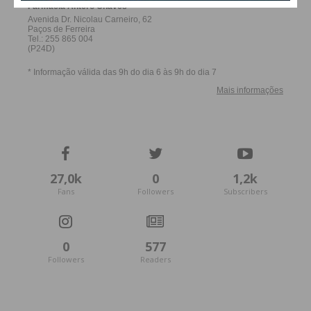
27,0k
0
1,2k
Fans
Followers
Subscribers
0
577
Followers
Readers