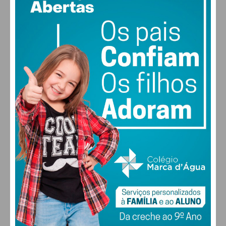
17
73% humidade
vento: 1m/s E
MAX 17 • MIN 17
30
28
27
29
°
°
°
°
SEX
SÁB
DOM
SEG
ALTERAR
FARMACIAS DE SERVIÇO EM PAÇOS DE
FERREIRA