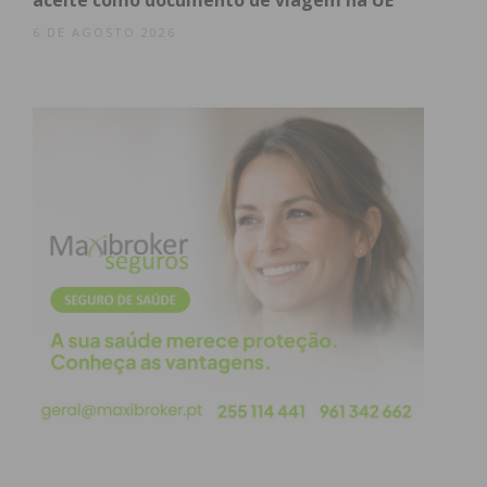
aceite como documento de viagem na UE
Subscreva a newsletter do
6 DE AGOSTO 2026
Imediato
Assine nossa newsletter por e-mail e
obtenha de forma regular a informação
atualizada.
Eu li e concordo com os
termos e
condições