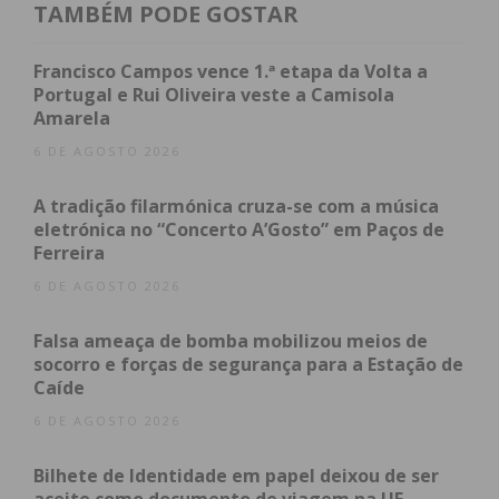
registou 230 acidentes, dos quais há a registar 3
TAMBÉM PODE GOSTAR
feridos graves e 53 feridos leves.
Francisco Campos vence 1.ª etapa da Volta a
Durante a operação, a GNR irá continuar a
Portugal e Rui Oliveira veste a Camisola
Amarela
priorizar a fiscalização à condução sob a influência
do álcool e de substâncias psicotrópicas, excesso de
6 DE AGOSTO 2026
velocidade, falta de inspeção periódica obrigatória,
A tradição filarmónica cruza-se com a música
manobras perigosas, incorreta execução de
eletrónica no “Concerto A’Gosto” em Paços de
manobras de ultrapassagem, de mudança de
Ferreira
direção e de cedência de passagem, utilização
6 DE AGOSTO 2026
indevida do telemóvel.
Falsa ameaça de bomba mobilizou meios de
socorro e forças de segurança para a Estação de
Caíde
6 DE AGOSTO 2026
Bilhete de Identidade em papel deixou de ser