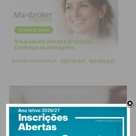
PAÇOS DE FERREIRA
19
°
clear sky
64% humidade
vento: 1m/s SO
MAX 19 • MIN 19