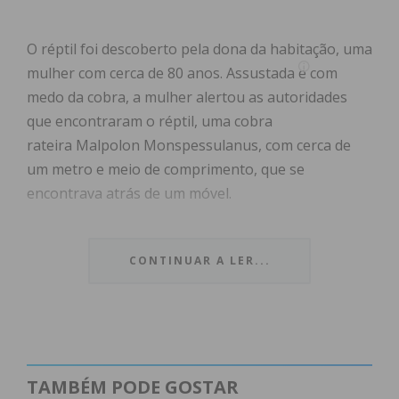
O réptil foi descoberto pela dona da habitação, uma
mulher com cerca de 80 anos. Assustada e com
medo da cobra, a mulher alertou as autoridades
que encontraram o réptil, uma cobra
rateira Malpolon Monspessulanus, com cerca de
um metro e meio de comprimento, que se
encontrava atrás de um móvel.
“Por não apresentar qualquer tipo de ferimento, o
CONTINUAR A LER...
réptil foi restituído ao seu habitat natural”, afirma a
GNR, em comunicado.
Subscreva a newsletter do
TAMBÉM PODE GOSTAR