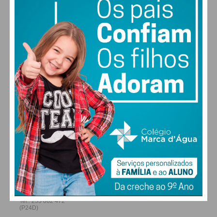
30
28
28
29
°
°
°
°
SEX
SÁB
DOM
SEG
ALTERAR
FARMACIAS DE SERVIÇO EM PAÇOS DE
FERREIRA