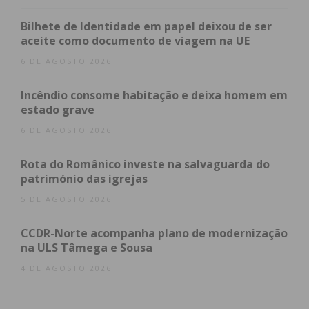
Imediato
Bilhete de Identidade em papel deixou de ser
Assine nossa newsletter por e-mail e
aceite como documento de viagem na UE
obtenha de forma regular a informação
6 DE AGOSTO 2026
atualizada.
Incêndio consome habitação e deixa homem em
estado grave
6 DE AGOSTO 2026
Rota do Românico investe na salvaguarda do
Eu li e concordo com os
termos e
património das igrejas
condições
5 DE AGOSTO 2026
CCDR-Norte acompanha plano de modernização
na ULS Tâmega e Sousa
4 DE AGOSTO 2026