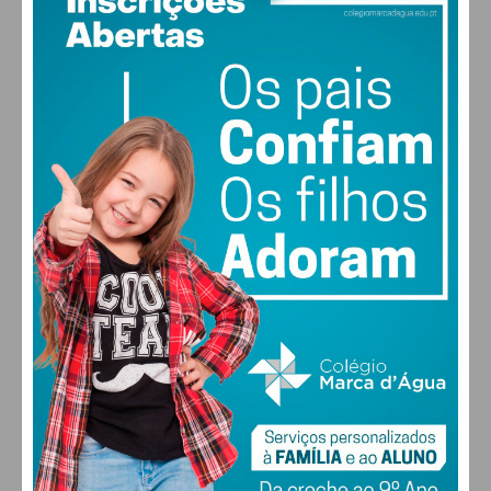
28
°
clear sky
51% humidade
vento: 3m/s ONO
MAX 28 • MIN 28
30
30
29
28
°
°
°
°
QUI
SEX
SÁB
DOM
ALTERAR
FARMACIAS DE SERVIÇO EM PAÇOS DE
FERREIRA