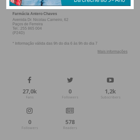
27,0k
0
1,2k
Fans
Followers
Subscribers
0
578
Followers
Readers