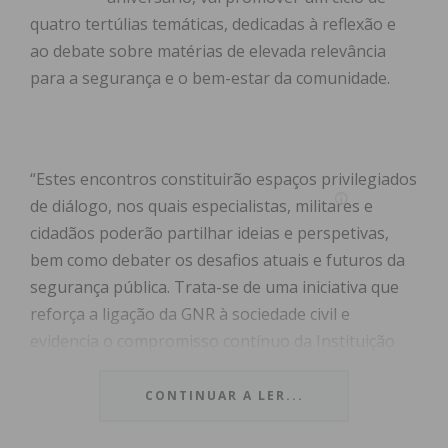
quatro tertúlias temáticas, dedicadas à reflexão e
ao debate sobre matérias de elevada relevância
para a segurança e o bem-estar da comunidade.
“Estes encontros constituirão espaços privilegiados
de diálogo, nos quais especialistas, militares e
cidadãos poderão partilhar ideias e perspetivas,
bem como debater os desafios atuais e futuros da
segurança pública. Trata-se de uma iniciativa que
reforça a ligação da GNR à sociedade civil e
evidencia o compromisso contínuo da Instituição
com a proteção e a proximidade junto de todos os
cidadãos”, refere a Guarda.
CONTINUAR A LER...
A primeira tertúlia acontece hoje, dia 17, às 21