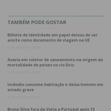
horas, no auditório da Junta de Freguesia de
Canelas, Vila Nova de Gaia, e é dedicado ao tema
“Policiamento Urbano de Proximidade”.
TAMBÉM PODE GOSTAR
No próximo dia 24, pelas 15h30, o tema
Bilhete de Identidade em papel deixou de ser
“Policiamento de Eventos Desportivos – Futebol”,
aceite como documento de viagem na UE
vai ser debatido numa tertúlia que acontece no
6 DE AGOSTO 2026
auditório da Associação de Futebol do Porto.
Avaria em coletor de saneamento na origem da
mortalidade de peixes no rio Eiriz
No dia 2 de outubro, às 15h30, o Pavilhão
Multiusos de Paredes acolhe a tertúlia dedicada ao
6 DE AGOSTO 2026
tema “Policiamento de Eventos Desportivos
Incêndio consome habitação e deixa homem em
Motorizado” e o ciclo termina no dia 6, pelas 15
estado grave
horas, no auditório da Casa do Alto, Pedrouços,
6 DE AGOSTO 2026
Maia, com uma tertúlia dedicada ao tema
“Segurança Rodoviária – As Duas Rodas”.
Bruno Silva fora da Volta a Portugal após 15