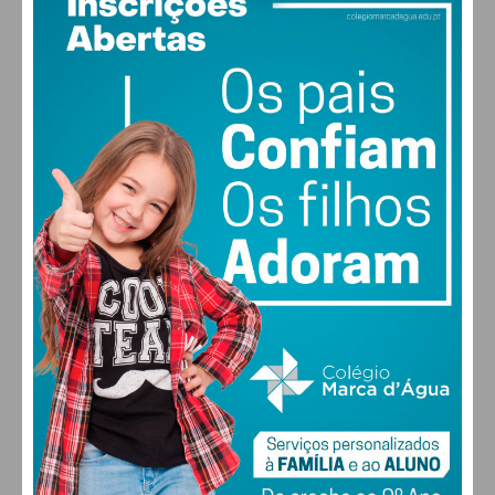
18
°
clear sky
84% humidade
vento: 1m/s ESE
MAX 18 • MIN 18
30
28
27
29
°
°
°
°
SEX
SÁB
DOM
SEG
ALTERAR
FARMACIAS DE SERVIÇO EM PAÇOS DE
FERREIRA