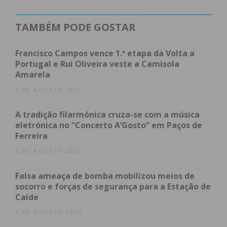
Penal, “o inquérito teve origem em participações de
familiares de ofendidos e de entidades hospitalares.
TAMBÉM PODE GOSTAR
Há suspeitas da prática de crimes de maus-tratos a
idosos, estando identificadas, até ao momento, pelo
Francisco Campos vence 1.ª etapa da Volta a
menos 20 vítimas. Em causa estão mesmo algumas
Portugal e Rui Oliveira veste a Camisola
Amarela
situações de agressões físicas, além da omissão de
cuidados de higiene, de falta de alimentação ou de
6 DE AGOSTO 2026
omissão da administração de medicação
A tradição filarmónica cruza-se com a música
obrigatória e/ou adequada”.
eletrónica no “Concerto A’Gosto” em Paços de
Ferreira
O inquérito é dirigido pelo DCIAP com a
6 DE AGOSTO 2026
coadjuvação com o Núcleo de Investigação e Apoio
a Vítimas Específicas de Penafiel da Guarda
Falsa ameaça de bomba mobilizou meios de
Nacional Republicana.
socorro e forças de segurança para a Estação de
Caíde
Além de militares da GNR participaram nas buscas
6 DE AGOSTO 2026
elementos do Instituto de Segurança Social, seis