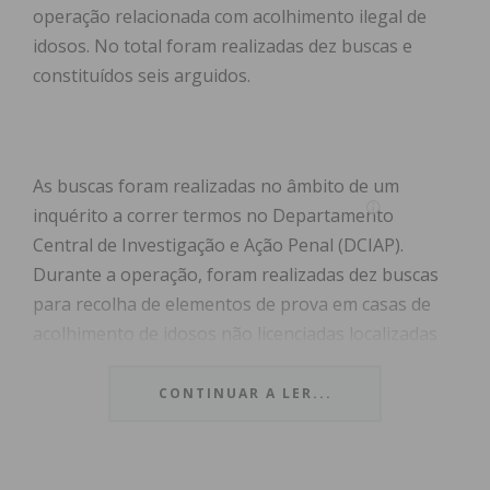
operação relacionada com acolhimento ilegal de
idosos. No total foram realizadas dez buscas e
constituídos seis arguidos.
As buscas foram realizadas no âmbito de um
inquérito a correr termos no Departamento
Central de Investigação e Ação Penal (DCIAP).
Durante a operação, foram realizadas dez buscas
para recolha de elementos de prova em casas de
acolhimento de idosos não licenciadas localizadas
na zona de Lousada e foram constituídos seis
arguidos.
CONTINUAR A LER...
Segundo uma nota divulgada na página do
Departamento Central de Investigação e Ação