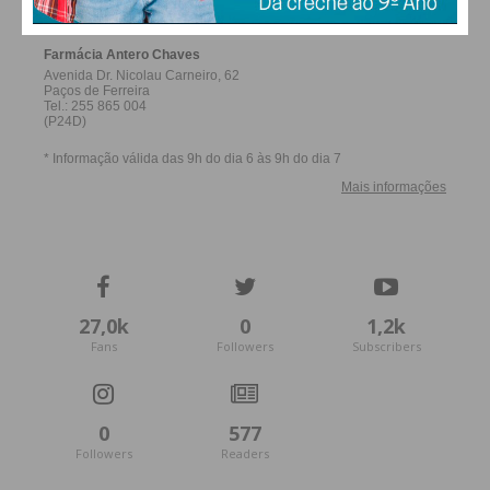
27,0k
0
1,2k
Fans
Followers
Subscribers
0
577
Followers
Readers