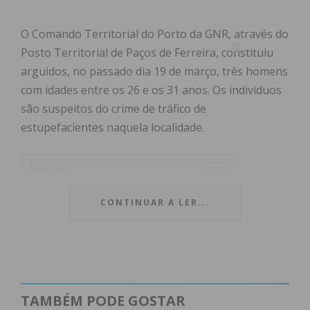
O Comando Territorial do Porto da GNR, através do
Posto Territorial de Paços de Ferreira, constituiu
arguidos, no passado dia 19 de março, três homens
com idades entre os 26 e os 31 anos. Os indivíduos
são suspeitos do crime de tráfico de
estupefacientes naquela localidade.
Índice
Intervenção após denúncia de danos
CONTINUAR A LER...
Mandado de detenção cumprido
Subscreva a newsletter do Imediato
Intervenção após denúncia de danos
A ação policial teve origem numa denúncia por
TAMBÉM PODE GOSTAR
danos num condomínio. Ao chegarem ao local, os