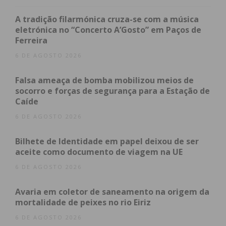
militares da Guarda depararam-se com a porta de
A tradição filarmónica cruza-se com a música
uma residência arrombada, encontrando os três
eletrónica no “Concerto A’Gosto” em Paços de
suspeitos no seu interior.
Ferreira
6 DE AGOSTO 2026
No decorrer da ação , foi efetuada uma busca
domiciliária que permitiu a apreensão de diverso
Falsa ameaça de bomba mobilizou meios de
socorro e forças de segurança para a Estação de
material relacionado com a atividade criminosa:
Caíde
6 DE AGOSTO 2026
317 doses de canábis
;
65 doses de cocaína
;
Bilhete de Identidade em papel deixou de ser
Três balanças de precisão;
aceite como documento de viagem na UE
Três telemóveis;
6 DE AGOSTO 2026
Uma faca de cozinha e uma trotinete;
Material diverso destinado ao
Avaria em coletor de saneamento na origem da
acondicionamento e embalamento de droga.
mortalidade de peixes no rio Eiriz
6 DE AGOSTO 2026
Mandado de detenção cumprido