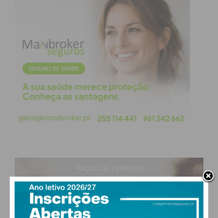
obtenha de forma regular a informação
atualizada.
Eu li e concordo com os
termos e
condições
PAÇOS DE FERREIRA
26
°
clear sky
49% humidade
vento: 2m/s O
MAX 26 • MIN 24