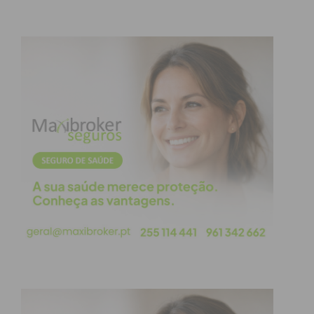
Para além da constituição de arguidos por tráfico
de droga, a GNR apurou que sobre um dos homens
pendia um
mandado de detenção e condução a
estabelecimento prisional
. O suspeito foi
imediatamente detido para cumprimento da pena.
Os restantes factos foram remetidos ao Tribunal
Judicial de Paços de Ferreira, onde o processo
seguirá os trâmites legais.
Subscreva a newsletter do
Imediato
Assine nossa newsletter por e-mail e