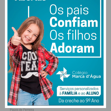
24
29
30
27
°
°
°
°
QUI
SEX
SÁB
DOM
ALTERAR
FARMACIAS DE SERVIÇO EM PAÇOS DE
FERREIRA