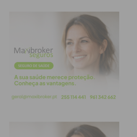
detido será presente para a aplicação das
respetivas medidas de coação.
Subscreva a newsletter do
Imediato
Assine nossa newsletter por e-mail e
obtenha de forma regular a informação
atualizada.
Eu li e concordo com os
termos e
condições