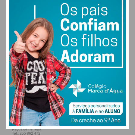
29
31
31
32
°
°
°
°
SEG
TER
QUA
QUI
ALTERAR
FARMACIAS DE SERVIÇO EM PAÇOS DE
FERREIRA