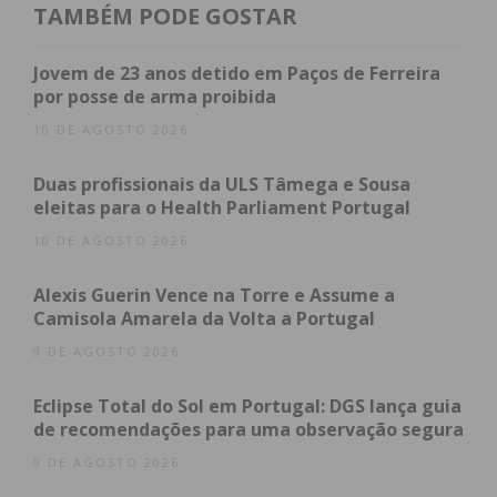
cumprimento a três mandados de busca — uma
TAMBÉM PODE GOSTAR
domiciliária e duas em veículos —, que resultaram
na apreensão de diverso material diretamente
Jovem de 23 anos detido em Paços de Ferreira
ligado ao tráfico, nomeadamente:
por posse de arma proibida
10 DE AGOSTO 2026
80 doses de canábis
;
Diversos sacos contendo
sementes de
Duas profissionais da ULS Tâmega e Sousa
eleitas para o Health Parliament Portugal
canábis
;
Uma
balança digital de precisão
;
10 DE AGOSTO 2026
Vários sacos plásticos de fecho hermético e
Alexis Guerin Vence na Torre e Assume a
diverso material utilizado para o
corte,
Camisola Amarela da Volta a Portugal
pesagem e acondicionamento
do produto
9 DE AGOSTO 2026
ilícito;
Dois telemóveis
.
Eclipse Total do Sol em Portugal: DGS lança guia
de recomendações para uma observação segura
O suspeito foi constituído arguido e o caso foi já
9 DE AGOSTO 2026
reportado ao Tribunal Judicial de Penafiel, onde o