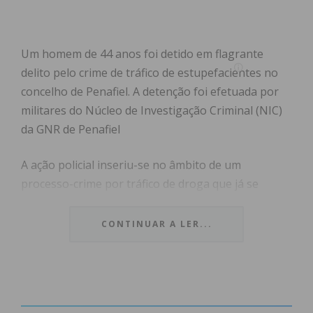
Um homem de 44 anos foi detido em flagrante
delito pelo crime de tráfico de estupefacientes no
concelho de Penafiel. A detenção foi efetuada por
militares do Núcleo de Investigação Criminal (NIC)
da GNR de Penafiel
A ação policial inseriu-se no âmbito de um
processo-crime por tráfico de droga que já se
encontrava sob investigação. Segundo fonte da
GNR, as diligências de investigação realizadas
CONTINUAR A LER...
permitiram identificar os suspeitos envolvidos na
atividade ilícita.
No decorrer da operação, os militares deram