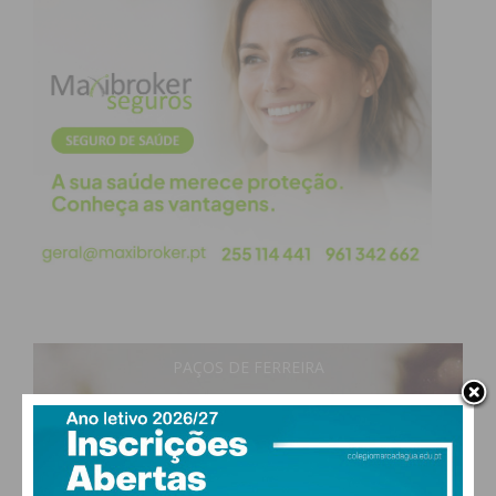
PAÇOS DE FERREIRA
30
°
clear sky
52% humidade
vento: 5m/s O
MAX 30 • MIN 29