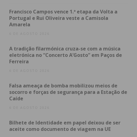
efetuou diligências que levaram, esta quarta-feira,
ao cumprimento de seis mandados de detenção,
Francisco Campos vence 1.ª etapa da Volta a
realizados nas localidades de Freamunde, Paços de
Portugal e Rui Oliveira veste a Camisola
Amarela
Ferreira e Penafiel, culminando na detenção dos
suspeitos.
6 DE AGOSTO 2026
A tradição filarmónica cruza-se com a música
Os detidos foram constituídos arguidos e
eletrónica no “Concerto A’Gosto” em Paços de
permanecem nas instalações da GNR, até serem
Ferreira
presentes no Tribunal Judicial de Paredes, para
6 DE AGOSTO 2026
aplicação das medidas de coação.
Falsa ameaça de bomba mobilizou meios de
socorro e forças de segurança para a Estação de
Caíde
6 DE AGOSTO 2026
Subscreva a newsletter do
Bilhete de Identidade em papel deixou de ser
Imediato
aceite como documento de viagem na UE