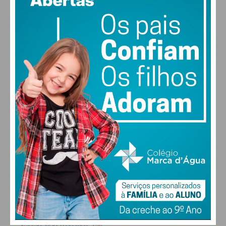
vento: 1m/s SO
MAX 19 • MIN 19
30
28
28
29
°
°
°
°
SEX
SÁB
DOM
SEG
ALTERAR
FARMACIAS DE SERVIÇO EM PAÇOS DE
FERREIRA