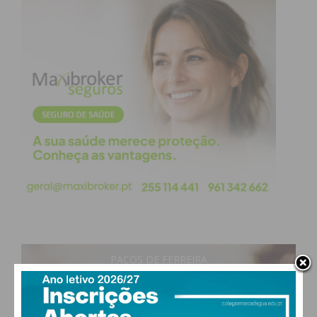
PAÇOS DE FERREIRA
19
°
clear sky
64% humidade