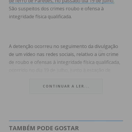
de ferro de Paredes, no passado dia 19 de julho.
São suspeitos dos crimes roubo e ofensa à
integridade física qualificada.
A detenção ocorreu no seguimento da divulgação
de um vídeo nas redes sociais, relativo a um crime
de roubo e ofensas à integridade física qualificada,
ocorrido no dia 19 de julho, junto à estação de
comboios do concelho de Paredes.
CONTINUAR A LER...
Três dias depois da agressão, a vítima, um jovem
residente no concelho de Valongo, apresentou
queixa às autoridades. Contudo, devido ao vídeo da
agressão que circulou nas redes sociais, os
agressores já estavam identificados pela GNR, que
TAMBÉM PODE GOSTAR