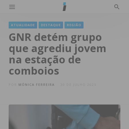
ATUALIDADE
DESTAQUE
REGIÃO
GNR detém grupo
que agrediu jovem
na estação de
comboios
POR
MÓNICA FERREIRA
30 DE JULHO 2025