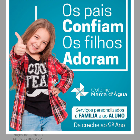
29
27
28
29
°
°
°
°
SEX
SÁB
DOM
SEG
ALTERAR
FARMACIAS DE SERVIÇO EM PAÇOS DE
FERREIRA