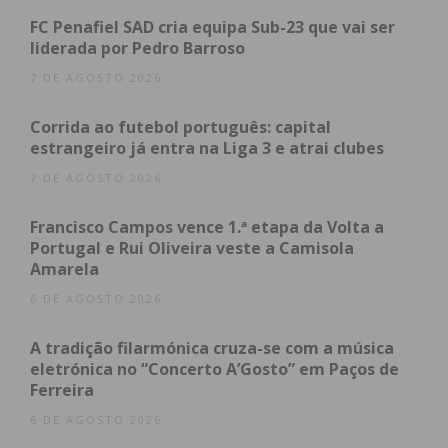
FC Penafiel SAD cria equipa Sub-23 que vai ser
liderada por Pedro Barroso
7 DE AGOSTO 2026
Eu li e concordo com os
termos e
condições
Corrida ao futebol português: capital
estrangeiro já entra na Liga 3 e atrai clubes
7 DE AGOSTO 2026
Francisco Campos vence 1.ª etapa da Volta a
Portugal e Rui Oliveira veste a Camisola
Amarela
6 DE AGOSTO 2026
A tradição filarmónica cruza-se com a música
eletrónica no “Concerto A’Gosto” em Paços de
Ferreira
6 DE AGOSTO 2026