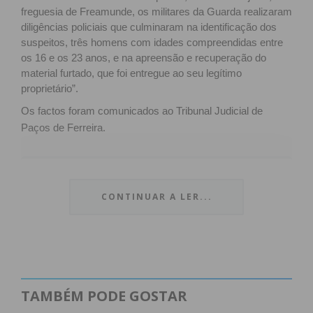
freguesia de Freamunde, os militares da Guarda realizaram
diligências policiais que culminaram na identificação dos
suspeitos, três homens com idades compreendidas entre
os 16 e os 23 anos, e na apreensão e recuperação do
material furtado, que foi entregue ao seu legítimo
proprietário”.
Os factos foram comunicados ao Tribunal Judicial de
Paços de Ferreira.
Subscreva a newsletter do
CONTINUAR A LER...
Imediato
Assine nossa newsletter por e-mail e
obtenha de forma regular a informação
atualizada.
TAMBÉM PODE GOSTAR