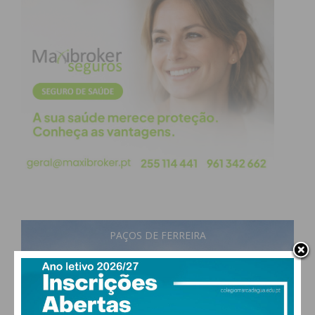
PAÇOS DE FERREIRA
30
°
broken clouds
46% humidade
vento: 5m/s O
MAX 30 • MIN 29