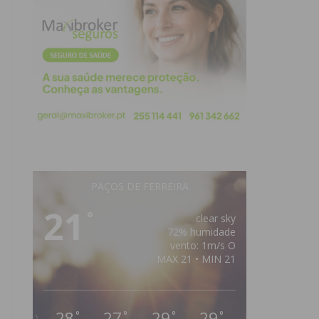
PAÇOS DE FERREIRA
21
°
clear sky
72% humidade
vento: 1m/s O
MAX 21 • MIN 21
28
27
29
29
°
°
°
°