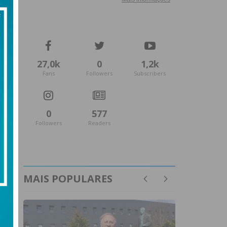
27,0k
0
1,2k
Fans
Followers
Subscribers
0
577
Followers
Readers
MAIS POPULARES