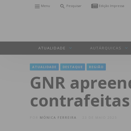
Menu
Pesquisar
Edição Impressa
ATUALIDADE
AUTÁRQUICAS
ATUALIDADE
DESTAQUE
REGIÃO
GNR apreend
contrafeitas
POR
MÓNICA FERREIRA
23 DE MAIO 2025