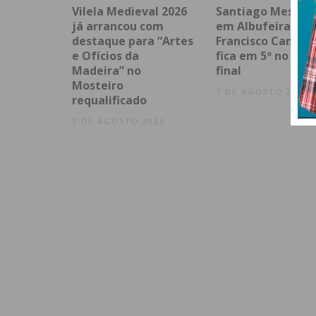
Vilela Medieval 2026
Santiago Mesa v
já arrancou com
em Albufeira e
destaque para “Artes
Francisco Campo
e Ofícios da
fica em 5º no spri
Madeira” no
final
Mosteiro
7 DE AGOSTO 2026
requalificado
7 DE AGOSTO 2026