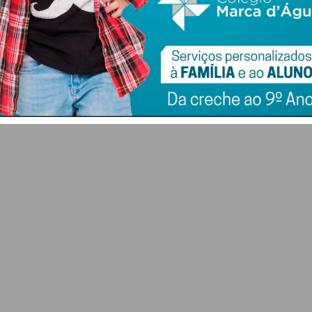
ence
AGRIVAL 2026
FC Penafiel SAD cria
arranca em Penafiel
equipa Sub-23 que
s
com recinto
vai ser liderada por
nt
renovado e presença
Pedro Barroso
do Ministro da
7 DE AGOSTO 2026
Agricultura
7 DE AGOSTO 2026