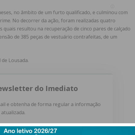
eses, no âmbito de um furto qualificado, e culminou com
 crime. No decorrer da ação, foram realizadas quatro
as quais resultou na recuperação de cinco pares de calçado
eensão de 385 peças de vestuário contrafeitas, de um
l de Lousada.
ewsletter do Imediato
ail e obtenha de forma regular a informação
atualizada.