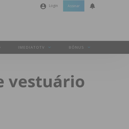
Login
Assinar
Nome de utilizador ou email
*
Senha
*
O
IMEDIATOTV
BÓNUS
Manter sessão
 vestuário
INICIAR SESSÃO
Perdeu a sua senha?