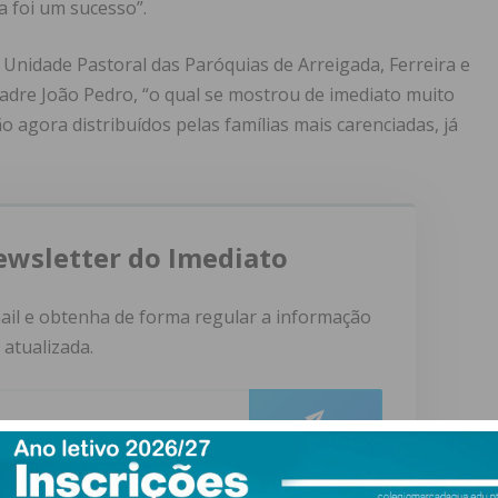
a foi um sucesso”.
nidade Pastoral das Paróquias de Arreigada, Ferreira e
Padre João Pedro, “o qual se mostrou de imediato muito
o agora distribuídos pelas famílias mais carenciadas, já
ewsletter do Imediato
ail e obtenha de forma regular a informação
atualizada.
do com os
termos e condições