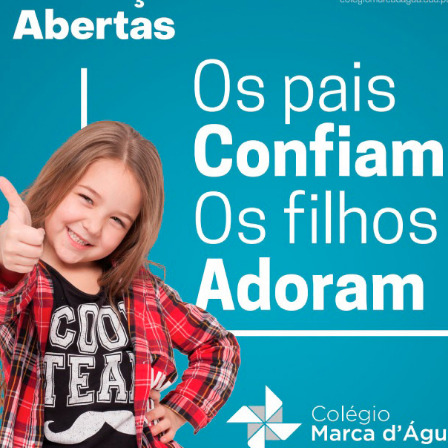
ence
AGRIVAL 2026
FC Penafiel SAD cria
arranca em Penafiel
equipa Sub-23 que
s
com recinto
vai ser liderada por