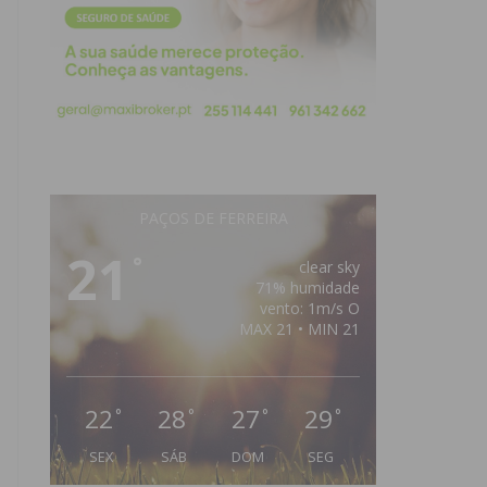
PAÇOS DE FERREIRA
21
°
clear sky
71% humidade
vento: 1m/s O
MAX 21 • MIN 21
22
28
27
29
°
°
°
°
SEX
SÁB
DOM
SEG