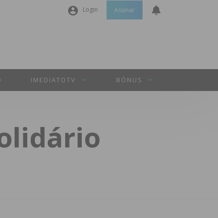
Login
Assinar
Nome de utilizador ou email
*
Senha
*
O
IMEDIATOTV
BÓNUS
Manter sessão
olidário
INICIAR SESSÃO
Perdeu a sua senha?