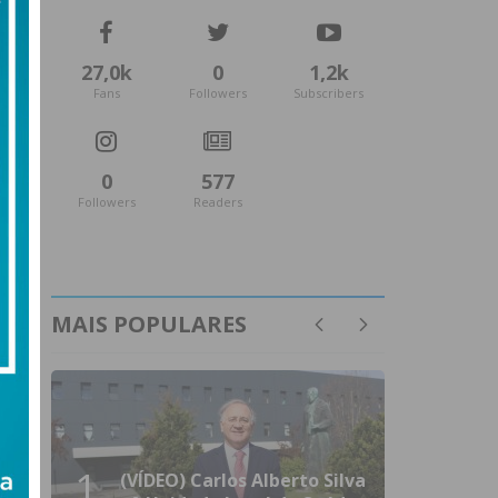
27,0k
0
1,2k
Fans
Followers
Subscribers
0
577
Followers
Readers
MAIS POPULARES
1
(VÍDEO) Carlos Alberto Silva