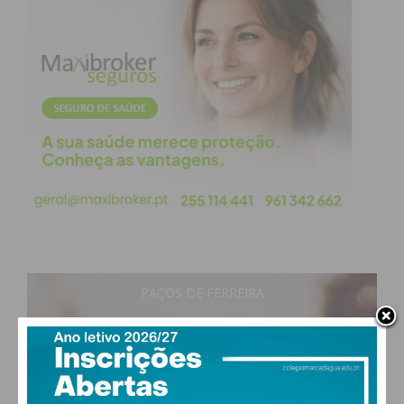
PAÇOS DE FERREIRA
28
°
clear sky
51% humidade
vento: 3m/s ONO
MAX 28 • MIN 28