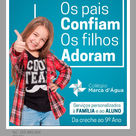
30
30
29
28
°
°
°
°
QUI
SEX
SÁB
DOM
ALTERAR
FARMACIAS DE SERVIÇO EM PAÇOS DE
FERREIRA